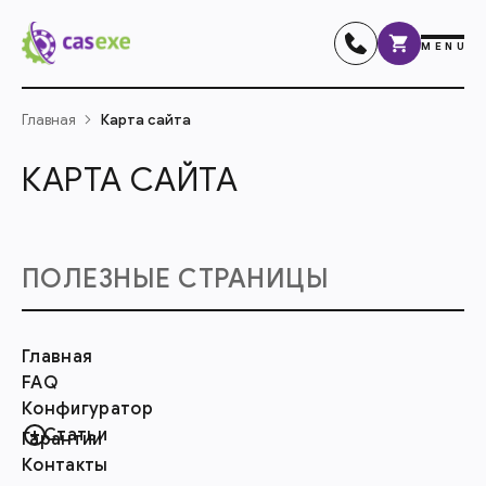
MENU
Главная
Карта сайта
КАРТА САЙТА
ПОЛЕЗНЫЕ СТРАНИЦЫ
Главная
FAQ
Конфигуратор
Статьи
Гарантии
Контакты