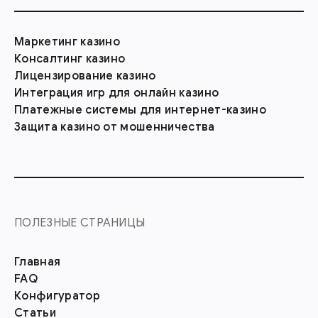
Маркетинг казино
Консалтинг казино
Лицензирование казино
Интеграция игр для онлайн казино
Платежные системы для интернет-казино
Защита казино от мошенничества
ПОЛЕЗНЫЕ СТРАНИЦЫ
Главная
FAQ
Конфигуратор
Статьи