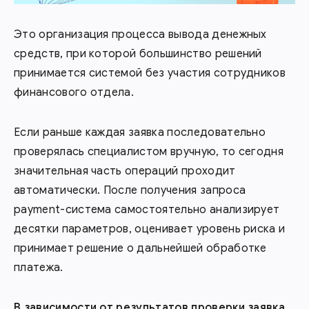
Это организация процесса вывода денежных
средств, при которой большинство решений
принимается системой без участия сотрудников
финансового отдела.
Если раньше каждая заявка последовательно
проверялась специалистом вручную, то сегодня
значительная часть операций проходит
автоматически. После получения запроса
payment-система самостоятельно анализирует
десятки параметров, оценивает уровень риска и
принимает решение о дальнейшей обработке
платежа.
В зависимости от результатов проверки заявка