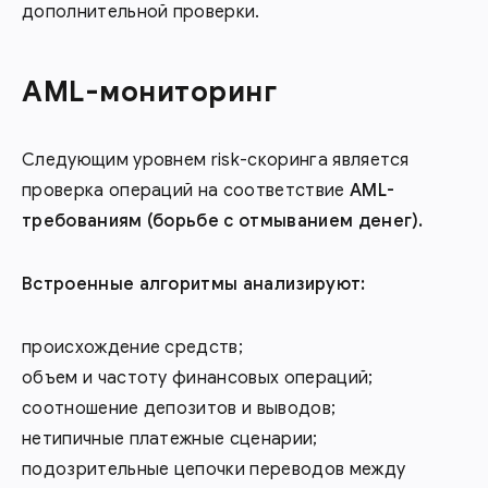
дополнительной проверки.
AML-мониторинг
Следующим уровнем risk-скоринга является
проверка операций на соответствие
AML
-
требованиям (борьбе с отмыванием денег).
Встроенные алгоритмы анализируют:
происхождение средств;
объем и частоту финансовых операций;
соотношение депозитов и выводов;
нетипичные платежные сценарии;
подозрительные цепочки переводов между