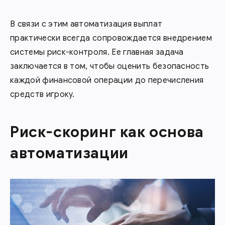
В связи с этим автоматизация выплат
практически всегда сопровождается внедрением
системы риск-контроля. Ее главная задача
заключается в том, чтобы оценить безопасность
каждой финансовой операции до перечисления
средств игроку.
Риск-скоринг как основа
автоматизации