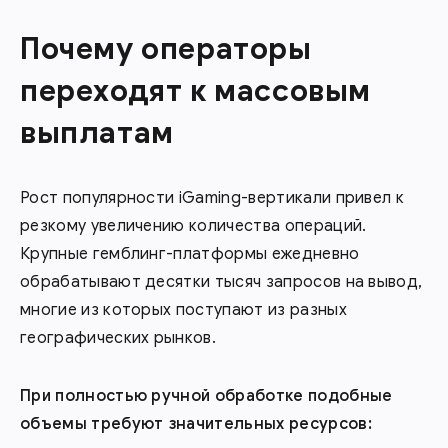
Почему операторы
переходят к массовым
выплатам
Рост популярности iGaming-вертикали привел к
резкому увеличению количества операций.
Крупные гемблинг-платформы ежедневно
обрабатывают десятки тысяч запросов на вывод,
многие из которых поступают из разных
географических рынков.
При полностью ручной обработке подобные
объемы требуют значительных ресурсов: