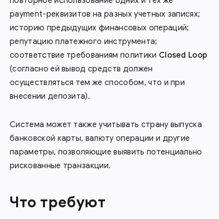
повторное использование одних и тех же
payment-реквизитов на разных учетных записях;
историю предыдущих финансовых операций;
репутацию платежного инструмента;
соответствие требованиям политики
Closed Loop
(согласно ей вывод средств должен
осуществляться тем же способом, что и при
внесении депозита).
Система может также учитывать страну выпуска
банковской карты, валюту операции и другие
параметры, позволяющие выявить потенциально
рискованные транзакции.
Что требуют