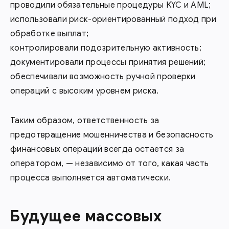
проводили обязательные процедуры KYC и AML;
использовали риск-ориентированный подход при
обработке выплат;
контролировали подозрительную активность;
документировали процессы принятия решений;
обеспечивали возможность ручной проверки
операций с высоким уровнем риска.
Таким образом, ответственность за
предотвращение мошенничества и безопасность
финансовых операций всегда остается за
оператором, — независимо от того, какая часть
процесса выполняется автоматически.
Будущее массовых