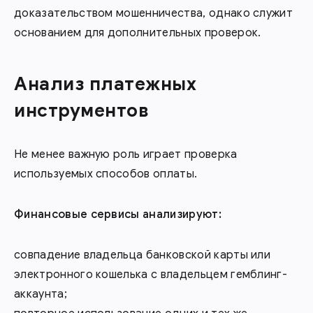
доказательством мошенничества, однако служит
основанием для дополнительных проверок.
Анализ платежных
инструментов
Не менее важную роль играет проверка
используемых способов оплаты.
Финансовые сервисы анализируют:
совпадение владельца банковской карты или
электронного кошелька с владельцем гемблинг-
аккаунта;