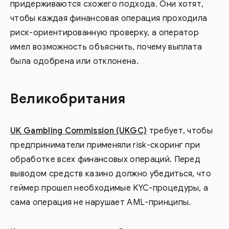
придерживаются схожего подхода. Они хотят,
чтобы каждая финансовая операция проходила
риск-ориентированную проверку, а оператор
имел возможность объяснить, почему выплата
была одобрена или отклонена.
Великобритания
UK Gambling Commission (UKGC)
требует, чтобы
предприниматели применяли risk-скоринг при
обработке всех финансовых операций. Перед
выводом средств казино должно убедиться, что
геймер прошел необходимые KYC-процедуры, а
сама операция не нарушает AML-принципы.