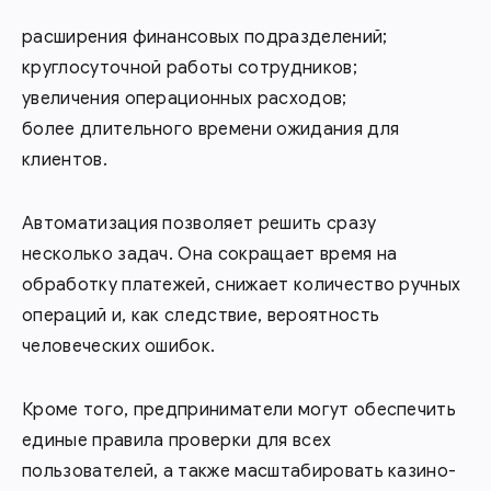
расширения финансовых подразделений;
круглосуточной работы сотрудников;
увеличения операционных расходов;
более длительного времени ожидания для
клиентов.
Автоматизация позволяет решить сразу
несколько задач. Она сокращает время на
обработку платежей, снижает количество ручных
операций и, как следствие, вероятность
человеческих ошибок.
Кроме того, предприниматели могут обеспечить
единые правила проверки для всех
пользователей, а также масштабировать казино-