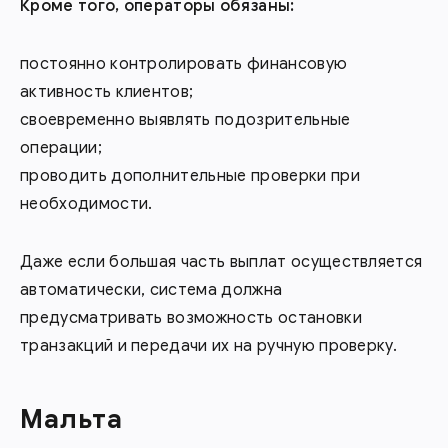
Кроме того, операторы обязаны:
постоянно контролировать финансовую
активность клиентов;
своевременно выявлять подозрительные
операции;
проводить дополнительные проверки при
необходимости.
Даже если большая часть выплат осуществляется
автоматически, система должна
предусматривать возможность остановки
транзакций и передачи их на ручную проверку.
Мальта