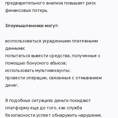
предварительного анализа повышает риск
финансовых потерь.
Злоумышленники могут:
воспользоваться украденными платежными
данными;
попытаться вывести средства, полученные с
помощью бонусного абьюза;
использовать мультиаккаунты;
провести операции, связанные с отмыванием
денег.
В подобных ситуациях деньги покидают
платформу еще до того, как служба
безопасности успеет обнаружить нарушения.