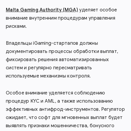
Malta Gaming Authority (MGA)
уделяет особое
внимание внутренним процедурам управления
рисками.
Владельцы iGaming-стартапов должны
документировать процессы обработки выплат,
фиксировать решения автоматизированных
систем и регулярно пересматривать
используемые механизмы контроля.
Особое внимание уделяется соблюдению
процедур KYC и AML, а также использованию
эффективных антифрод-инструментов. Регулятор
ожидает, что софт для мгновенных выплат будет
выявлять признаки мошенничества, бонусного