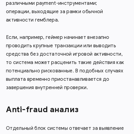
различными payment-инструментами;
операции, выходящие за рамки обычной
активности гемблера.
Если, например, геймер начинает внезапно
проводить крупные транзакции или выводить
средства без достаточной игровой активности,
то система может расценить такие действия как
потенциально рискованные. В подобных случаях
выплата временно приостанавливается до
завершения внутренней проверки.
Anti-fraud анализ
Отдельный блок системы отвечает за выявление