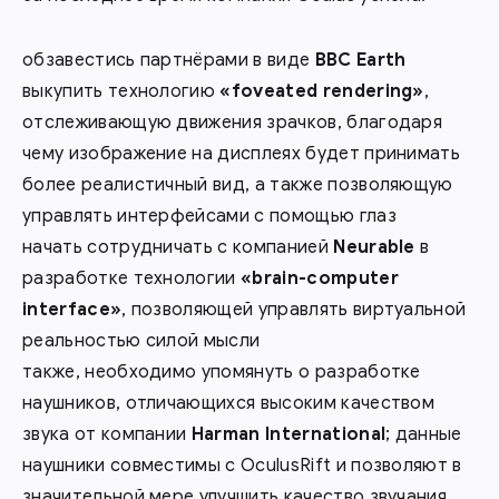
обзавестись партнёрами в виде
BBC Earth
выкупить технологию
«foveated rendering»
,
отслеживающую движения зрачков, благодаря
чему изображение на дисплеях будет принимать
более реалистичный вид, а также позволяющую
управлять интерфейсами с помощью глаз
начать сотрудничать с компанией
Neurable
в
разработке технологии
«brain-computer
interface»
, позволяющей управлять виртуальной
реальностью силой мысли
также, необходимо упомянуть о разработке
наушников, отличающихся высоким качеством
звука от компании
Harman International
; данные
наушники совместимы с OculusRift и позволяют в
значительной мере улучшить качество звучания