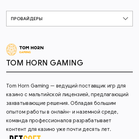
ПРОВАЙДЕРЫ
TOM HORN GAMING
Tom Horn Gaming — ведущий поставщик игр для
казино с мальтийской лицензией, предлагающий
захватывающие решения. Обладая большим
опытом работы в онлайн- и наземной среде,
команда профессионалов разрабатывает
контент для казино уже почти десять лет.