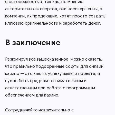
с осторожностью, так как, по мнению
авторитетных экспертов, они несовершенны, а
компании, их продающие, хотят просто создать
иллюзию оригинальности и заработать денег.
В заключение
Резюмируя всё вышесказанное, можно сказать,
что правильно подобранные софты для онлайн
казино — это ключ к успеху вашего проекта, и
нужно быть предельно внимательным и
ответственным при работе с программным
обеспечением для казино.
Сотрудничайте исключительно с