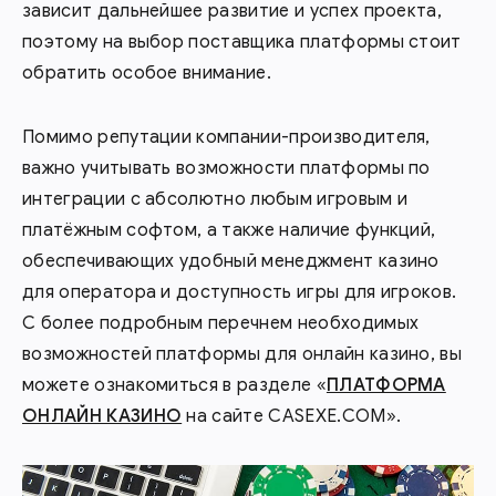
зависит дальнейшее развитие и успех проекта,
поэтому на выбор поставщика платформы стоит
обратить особое внимание.
Помимо репутации компании-производителя,
важно учитывать возможности платформы по
интеграции с абсолютно любым игровым и
платёжным софтом, а также наличие функций,
обеспечивающих удобный менеджмент казино
для оператора и доступность игры для игроков.
С более подробным перечнем необходимых
возможностей платформы для онлайн казино, вы
можете ознакомиться в разделе «
ПЛАТФОРМА
ОНЛАЙН КАЗИНО
на сайте CASEXE.COM».