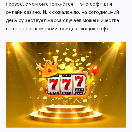
первое, с чем он столкнётся — это софт для
онлайн казино. И, к сожалению, на сегодняшний
день существует масса случаев мошенничества
со стороны компаний, предлагающих софт.