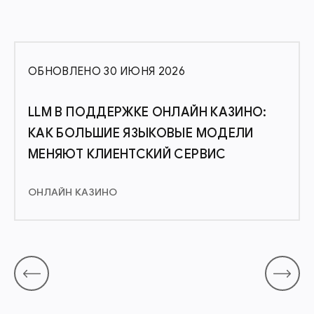
ОБНОВЛЕНО 30 ИЮНЯ 2026
LLM В ПОДДЕРЖКЕ ОНЛАЙН КАЗИНО:
КАК БОЛЬШИЕ ЯЗЫКОВЫЕ МОДЕЛИ
МЕНЯЮТ КЛИЕНТСКИЙ СЕРВИС
ОНЛАЙН КАЗИНО