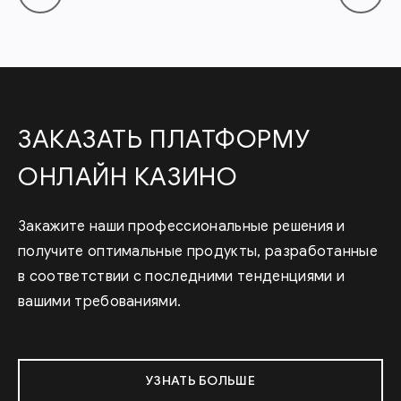
ЗАКАЗАТЬ ПЛАТФОРМУ
ОНЛАЙН КАЗИНО
Закажите наши профессиональные решения и
получите оптимальные продукты, разработанные
в соответствии с последними тенденциями и
вашими требованиями.
УЗНАТЬ БОЛЬШЕ