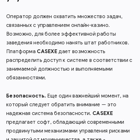
Оператор должен охватить множество задач,
связанных с управлением онлайн-казино.
Возможно, для более эффективной работы
заведения необходимо нанять штат работников.
Платформа
CASEXE
дает возможность
распределить доступ к системе в соответствии с
занимаемой должностью и выполняемыми
обязанностями.
Безопасность.
Еще один важнейший момент, на
который следует обратить внимание — это
надежная система безопасности.
CASEXE
предлагает софт, обладающий современными
продвинутыми механизмами управления рисками
и защитой от мошенничества, а также -