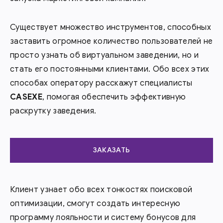
Существует множество инструментов, способных
заставить огромное количество пользователей не
просто узнать об виртуальном заведении, но и
стать его постоянными клиентами. Обо всех этих
способах оператору расскажут специалисты
CASEXE
, помогая обеспечить эффективную
раскрутку заведения.
ЗАКАЗАТЬ
Клиент узнает обо всех тонкостях поисковой
оптимизации, смогут создать интересную
программу лояльности и систему бонусов для