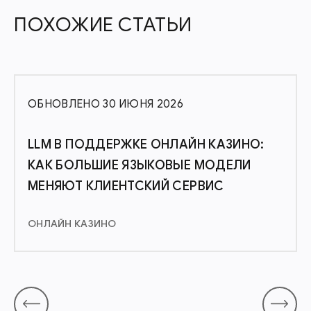
ПОХОЖИЕ СТАТЬИ
ОБНОВЛЕНО 30 ИЮНЯ 2026
LLM В ПОДДЕРЖКЕ ОНЛАЙН КАЗИНО:
КАК БОЛЬШИЕ ЯЗЫКОВЫЕ МОДЕЛИ
МЕНЯЮТ КЛИЕНТСКИЙ СЕРВИС
ОНЛАЙН КАЗИНО