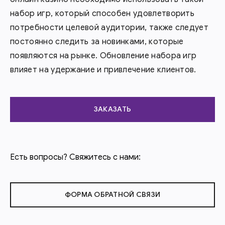
набор игр, который способен удовлетворить
потребности целевой аудитории, также следует
постоянно следить за новинками, которые
появляются на рынке. Обновление набора игр
влияет на удержание и привлечение клиентов.
ЗАКАЗАТЬ
Есть вопросы? Свяжитесь с нами:
ФОРМА ОБРАТНОЙ СВЯЗИ