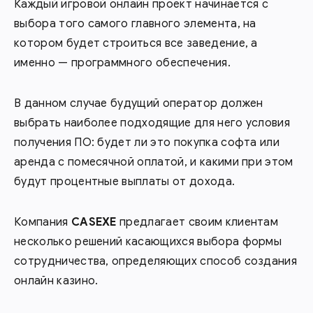
Каждый игровой онлайн проект начинается с
выбора того самого главного элемента, на
котором будет строиться все заведение, а
именно — программного обеспечения.
В данном случае будущий оператор должен
выбрать наиболее подходящие для него условия
получения ПО: будет ли это покупка софта или
аренда с помесячной оплатой, и какими при этом
будут процентные выплаты от дохода.
Компания
CASEXE
предлагает своим клиентам
несколько решений касающихся выбора формы
сотрудничества, определяющих способ создания
онлайн казино.