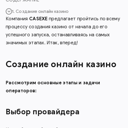
СОДЕРЖАНИЕ
1. Создание онлайн казино
Компания
CASEXE
предлагает пройтись по всему
процессу создания казино от начала до его
успешного запуска, останавливаясь на самых
значимых этапах. Итак, вперед!
Создание онлайн казино
Рассмотрим основные этапы и задачи
операторов:
Выбор провайдера