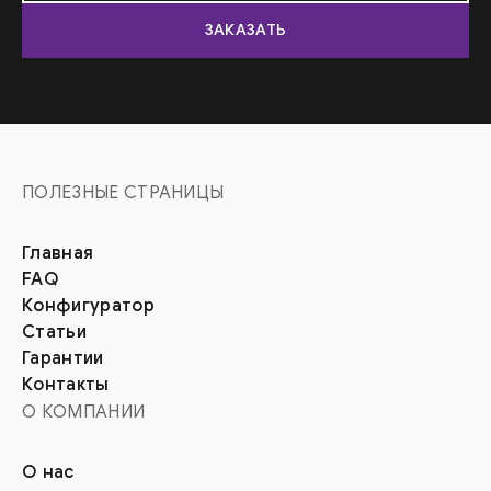
ЗАКАЗАТЬ
ПОЛЕЗНЫЕ СТРАНИЦЫ
Главная
FAQ
Конфигуратор
Статьи
Гарантии
Контакты
О КОМПАНИИ
О нас