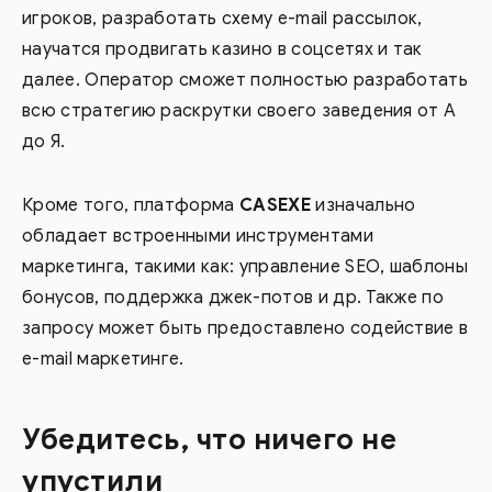
игроков, разработать схему e-mail рассылок,
научатся продвигать казино в соцсетях и так
далее. Оператор сможет полностью разработать
всю стратегию раскрутки своего заведения от А
до Я.
Кроме того, платформа
CASEXE
изначально
обладает встроенными инструментами
маркетинга, такими как: управление SEO, шаблоны
бонусов, поддержка джек-потов и др. Также по
запросу может быть предоставлено содействие в
e-mail маркетинге.
Убедитесь, что ничего не
упустили