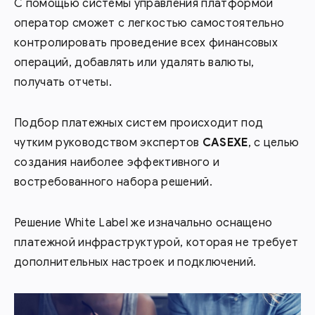
С помощью системы управления платформой
оператор сможет с легкостью самостоятельно
контролировать проведение всех финансовых
операций, добавлять или удалять валюты,
получать отчеты.
Подбор платежных систем происходит под
чутким руководством экспертов
CASEXE
, с целью
создания наиболее эффективного и
востребованного набора решений.
Решение White Label же изначально оснащено
платежной инфраструктурой, которая не требует
дополнительных настроек и подключений.