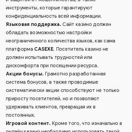
инструменты, которые гарантируют
конфиденциальность всей информации.
Языковая поддержка.
Сайт казино должен
обладать возможностью настройки
неограниченного количества языков, как сама
платформа
CASEXE
. Посетитель казино не
должен испытывать трудностей или
дискомфорта при посещении ресурса.
Акции бонусы.
Грамотно разработанная
система бонусов, а также проводимые
систематически акции способствуют не только
приросту посетителей, но и позволяют
удерживать клиентов, превращая их в
постоянных.
Игровой контент.
Кроме того, что изначально в
онлайн казино необходимо использовать такой