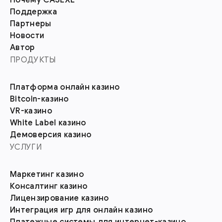
Почему CASEXE
Поддержка
Партнеры
Новости
Автор
ПРОДУКТЫ
Платформа онлайн казино
Bitcoin-казино
VR-казино
White Label казино
Демоверсия казино
УСЛУГИ
Маркетинг казино
Консалтинг казино
Лицензирование казино
Интеграция игр для онлайн казино