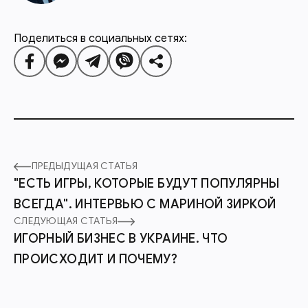
Поделиться в социальных сетях:
ПРЕДЫДУЩАЯ СТАТЬЯ
"ЕСТЬ ИГРЫ, КОТОРЫЕ БУДУТ ПОПУЛЯРНЫ
ВСЕГДА". ИНТЕРВЬЮ С МАРИНОЙ ЗИРКОЙ
СЛЕДУЮЩАЯ СТАТЬЯ
ИГОРНЫЙ БИЗНЕС В УКРАИНЕ. ЧТО
ПРОИСХОДИТ И ПОЧЕМУ?