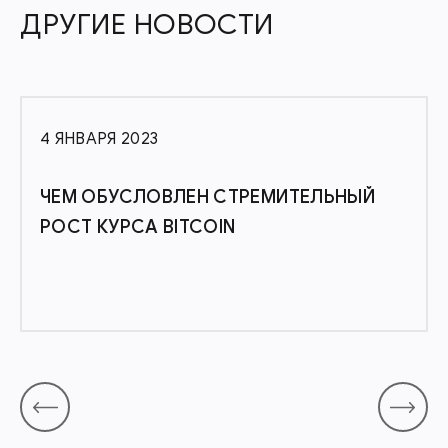
ДРУГИЕ НОВОСТИ
4 ЯНВАРЯ 2023
ЧЕМ ОБУСЛОВЛЕН СТРЕМИТЕЛЬНЫЙ
РОСТ КУРСА BITCOIN