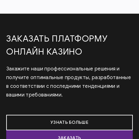
ЗАКАЗАТЬ ПЛАТФОРМУ
ОНЛАЙН КАЗИНО
Закажите наши профессиональные решения и
получите оптимальные продукты, разработанные
в соответствии с последними тенденциями и
вашими требованиями.
УЗНАТЬ БОЛЬШЕ
ЗАКАЗАТЬ