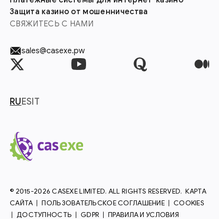
Платежные системы для интернет-казино
Защита казино от мошенничества
СВЯЖИТЕСЬ С НАМИ
sales@casexe.pw
RU
ES
IT
© 2015-2026 CASEXE LIMITED. ALL RIGHTS RESERVED.
КАРТА
САЙТА
ПОЛЬЗОВАТЕЛЬСКОЕ СОГЛАШЕНИЕ
COOKIES
ДОСТУПНОСТЬ
GDPR
ПРАВИЛА И УСЛОВИЯ