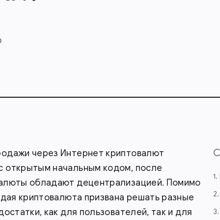
О
родажи через Интернет криптовалют
с открытым начальным кодом, после
1
валюты обладают децентрализацией. Помимо
2
ждая криптовалюта призвана решать разные
остатки, как для пользователей, так и для
3