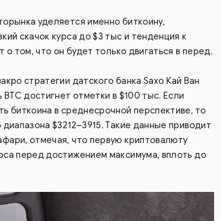
торынка уделяется именно биткоину,
кий скачок курса до $3 тыс и тенденция к
 о том, что он будет только двигаться в перед.
акро стратегии датского банка Saxo Кай Ван
 BTC достигнет отметки в $100 тыс. Если
ь биткоина в среднесрочной перспективе, то
 диапазона $3212–3915. Такие данные приводит
фари, отмечая, что первую криптовалюту
рса перед достижением максимума, вплоть до