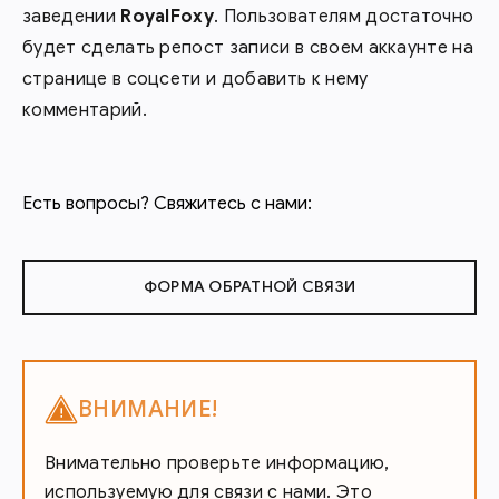
заведении
RoyalFoxy
. Пользователям достаточно
будет сделать репост записи в своем аккаунте на
странице в соцсети и добавить к нему
комментарий.
Есть вопросы? Свяжитесь с нами:
ФОРМА ОБРАТНОЙ СВЯЗИ
ВНИМАНИЕ!
Внимательно проверьте информацию,
используемую для связи с нами. Это