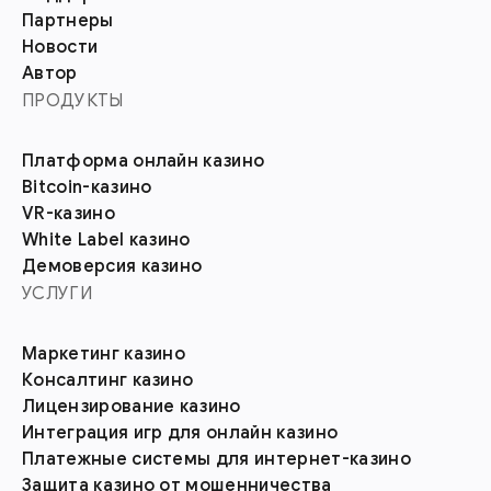
Партнеры
Новости
Автор
ПРОДУКТЫ
Платформа онлайн казино
Bitcoin-казино
VR-казино
White Label казино
Демоверсия казино
УСЛУГИ
Маркетинг казино
Консалтинг казино
Лицензирование казино
Интеграция игр для онлайн казино
Платежные системы для интернет-казино
Защита казино от мошенничества