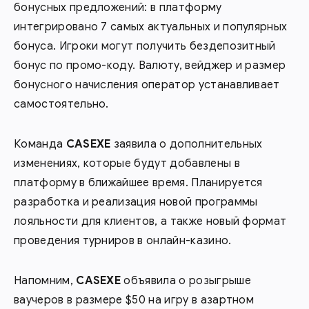
бонусных предложений: в платформу
интегрировано 7 самых актуальных и популярных
бонуса. Игроки могут получить бездепозитный
бонус по промо-коду. Валюту, вейджер и размер
бонусного начисления оператор устанавливает
самостоятельно.
Команда
CASEXE
заявила о дополнительных
изменениях, которые будут добавлены в
платформу в ближайшее время. Планируется
разработка и реализация новой программы
лояльности для клиентов, а также новый формат
проведения турниров в онлайн-казино.
Напомним,
CASEXE
объявила о розыгрыше
ваучеров в размере $50 на игру в азартном