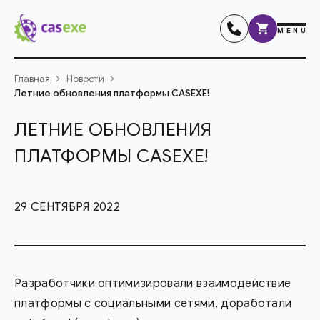
MENU
Главная
Новости
Летние обновления платформы CASEXE!
ЛЕТНИЕ ОБНОВЛЕНИЯ
ПЛАТФОРМЫ CASEXE!
29 СЕНТЯБРЯ 2022
Разработчики оптимизировали взаимодействие
платформы с социальными сетями, доработали