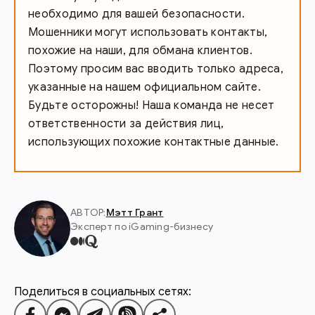
необходимо для вашей безопасности.
Мошенники могут использовать контакты,
похожие на наши, для обмана клиентов.
Поэтому просим вас вводить только адреса,
указанные на нашем официальном сайте.
Будьте осторожны! Наша команда не несет
ответственности за действия лиц,
использующих похожие контактные данные.
АВТОР:
Мэтт Грант
Эксперт по iGaming-бизнесу
Поделиться в социальных сетях: