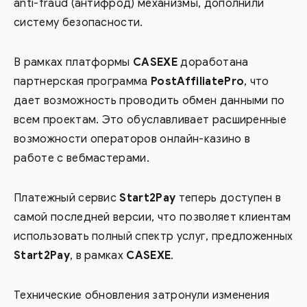
anti-fraud (антифрод) механизмы, дополнили
систему безопасности.
В рамках платформы
CASEXE
доработана
партнерская программа
PostAffiliatePro
, что
дает возможность проводить обмен данными по
всем проектам. Это обуславливает расширенные
возможности операторов онлайн-казино в
работе с вебмастерами.
Платежный сервис
Start2Pa
y
теперь доступен в
самой последней версии, что позволяет клиентам
использовать полный спектр услуг, предложенных
Start2Pay
, в рамках
CASEXE
.
Технические обновления затронули изменения