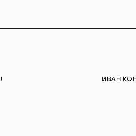
!
ИВАН КО