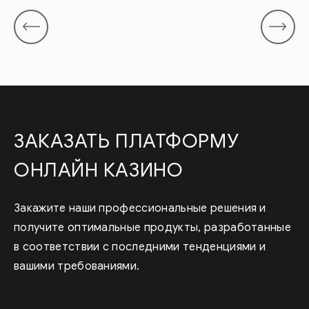
ЗАКАЗАТЬ ПЛАТФОРМУ
ОНЛАЙН КАЗИНО
Закажите наши профессиональные решения и
получите оптимальные продукты, разработанные
в соответствии с последними тенденциями и
вашими требованиями.