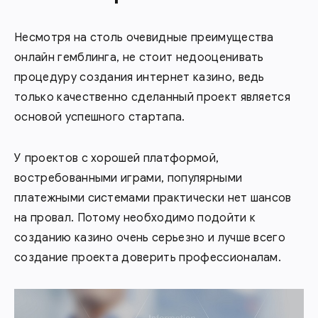
Несмотря на столь очевидные преимущества
онлайн гемблинга, не стоит недооценивать
процедуру создания интернет казино, ведь
только качественно сделанный проект является
основой успешного стартапа.
У проектов с хорошей платформой,
востребованными играми, популярными
платежными системами практически нет шансов
на провал. Потому необходимо подойти к
созданию казино очень серьезно и лучше всего
создание проекта доверить профессионалам.