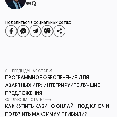
Поделиться в социальных сетях:
ПРЕДЫДУЩАЯ СТАТЬЯ
ПРОГРАММНОЕ ОБЕСПЕЧЕНИЕ ДЛЯ
АЗАРТНЫХ ИГР: ИНТЕГРИРУЙТЕ ЛУЧШИЕ
ПРЕДЛОЖЕНИЯ
СЛЕДУЮЩАЯ СТАТЬЯ
КАК КУПИТЬ КАЗИНО ОНЛАЙН ПОД КЛЮЧ И
ПОЛУЧИТЬ МАКСИМУМ ПРИБЫЛИ?