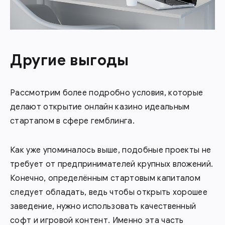
Другие выгоды
Рассмотрим более подробно условия, которые
делают открытие онлайн казино идеальным
стартапом в сфере гемблинга.
Как уже упоминалось выше, подобные проекты не
требует от предпринимателей крупных вложений.
Конечно, определённым стартовым капиталом
следует обладать, ведь чтобы открыть хорошее
заведение, нужно использовать качественный
софт и игровой контент. Именно эта часть