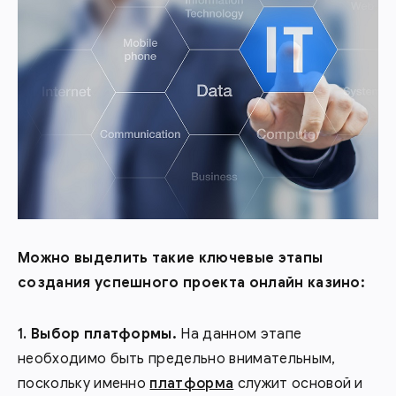
Можно выделить такие ключевые этапы
создания успешного проекта онлайн казино:
Выбор платформы.
На данном этапе
необходимо быть предельно внимательным,
поскольку именно
платформа
служит основой и