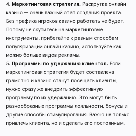
Маркетинговая стратегия.
Раскрутка онлайн
казино — очень важный этап создания проекта.
Без трафика игроков казино работать не будет.
Потому не скупитесь на маркетинговые
инструменты, прибегайте к разным способам
популяризации онлайн казино, используйте как
можно больше видов рекламы.
Программы по удержанию клиентов.
Если
маркетинговая стратегия будет составлена
грамотно и казино станут посещать клиенты,
нужно сразу же внедрить эффективную
программу по их удержанию. Это могут быть
разнообразные программы лояльности, бонусы и
другие способы стимулирования. Важно не только
привлечь клиента, но и сделать его постоянным.