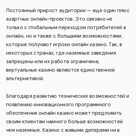
Постоянный прирост аудитории — еще один плюс
азартных онлайн-проектов. Это связано не
только с глобальным переходом потребителей в
онлайн, но и также с большими возможностями,
которые получают игроки онлайн казино. Так, в
некоторых странах, где наземные заведения
запрещены или их работа ограничена,
виртуальные казино являются единственной
альтернативой.
Благодаря развитию технических возможностей и
появлению инновационного программного
обеспечения онлайн казино может предложить
своим клиентам намного больше возможностей
чем наземные. Казино с живыми дилерами ни в