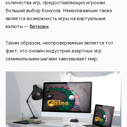
количества игр, предоставляющих игрокам
больший выбор бонусов. Немаловажным также
является возможность игры на виртуальные
валюты —
биткоин
.
Таким образом, неопровержимым является тот
факт, что онлайн индустрия азартных игр
семимильными шагами завоевывает мир.