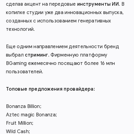
сделав акцент на передовые
инструменты ИИ
. В
копилке студии уже два инновационных выпуска,
созданных с использованием генеративных
технологий.
Еще одним направлением деятельности бренд
выбрал
стриминг
. Фирменную платформу
BGaming ежемесячно посещают более 16 млн
пользователей.
Топовые предложения провайдера:
Bonanza Billion;
Aztec magic Bonanza;
Fruit Million;
Wild Cash;