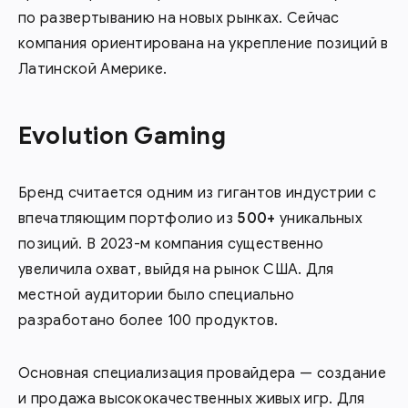
по развертыванию на новых рынках. Сейчас
компания ориентирована на укрепление позиций в
Латинской Америке.
Evolution Gaming
Бренд считается одним из гигантов индустрии с
впечатляющим портфолио из
500+
уникальных
позиций. В 2023-м компания существенно
увеличила охват, выйдя на рынок США. Для
местной аудитории было специально
разработано более 100 продуктов.
Основная специализация провайдера — создание
и продажа высококачественных живых игр. Для