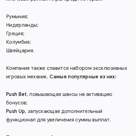
Румыния;
Нидерланды;
Греция;
Колумбия;
Швейцария.
Компания также славится набором эксклюзивных
игровых механик.
Самые популярные из них:
Push Bet
, повышающая шансы на активацию
бонусов;
Push Up
, запускающая дополнительный
функционал для увеличения суммы выплат.