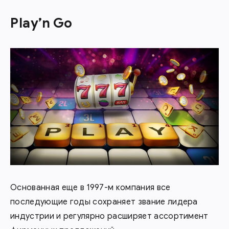
Play’n Go
Основанная еще в 1997-м компания все
последующие годы сохраняет звание лидера
индустрии и регулярно расширяет ассортимент