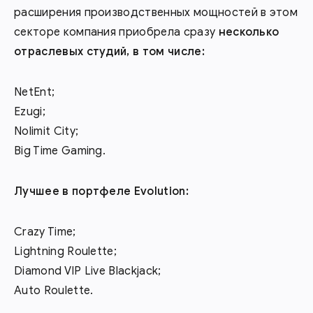
расширения производственных мощностей в этом
секторе компания приобрела сразу
несколько
отраслевых студ
ий, в том числе:
NetEnt;
Ezugi;
Nolimit City;
Big Time Gaming.
Лучшее в портфеле Evolution:
Crazy Time;
Lightning Roulette;
Diamond VIP Live Blackjack;
Auto Roulette.