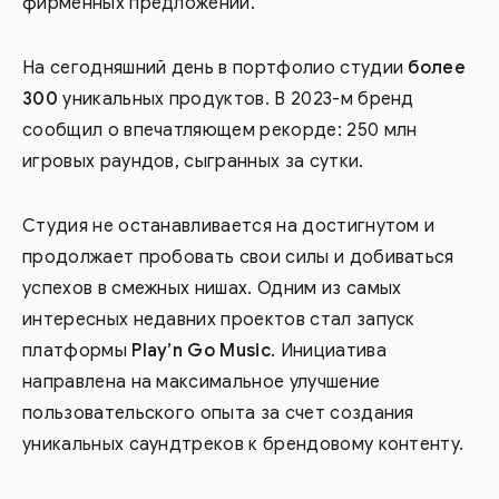
фирменных предложений.
На сегодняшний день в портфолио студии
более
300
уникальных продуктов. В 2023-м бренд
сообщил о впечатляющем рекорде: 250 млн
игровых раундов, сыгранных за сутки.
Студия не останавливается на достигнутом и
продолжает пробовать свои силы и добиваться
успехов в смежных нишах. Одним из самых
интересных недавних проектов стал запуск
платформы
Play’n Go Music
. Инициатива
направлена на максимальное улучшение
пользовательского опыта за счет создания
уникальных саундтреков к брендовому контенту.