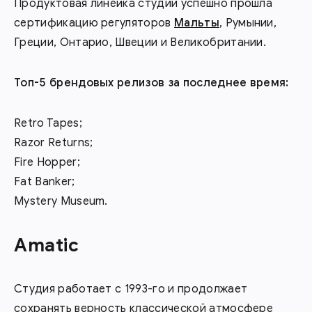
Продуктовая линейка студии успешно прошла
сертификацию регуляторов
Мальты
, Румынии,
Греции, Онтарио, Швеции и Великобритании.
Топ-5 брендовы
х релизов за последнее время:
Retro Tapes;
Razor Returns;
Fire Hopper;
Fat Banker;
Mystery Museum.
Amatic
Студия работает с 1993-го и продолжает
сохранять верность классической атмосфере