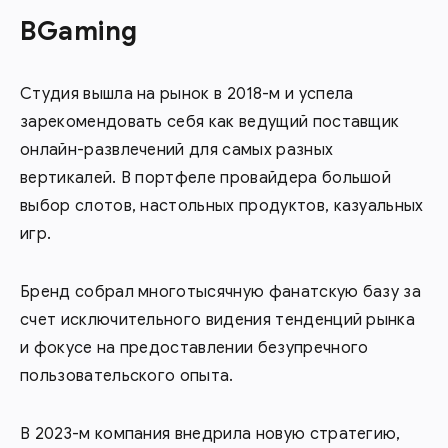
BGaming
Студия вышла на рынок в 2018-м и успела
зарекомендовать себя как ведущий поставщик
онлайн-развлечений для самых разных
вертикалей. В портфеле провайдера большой
выбор слотов, настольных продуктов, казуальных
игр.
Бренд собрал многотысячную фанатскую базу за
счет исключительного видения тенденций рынка
и фокусе на предоставлении безупречного
пользовательского опыта.
В 2023-м компания внедрила новую стратегию,