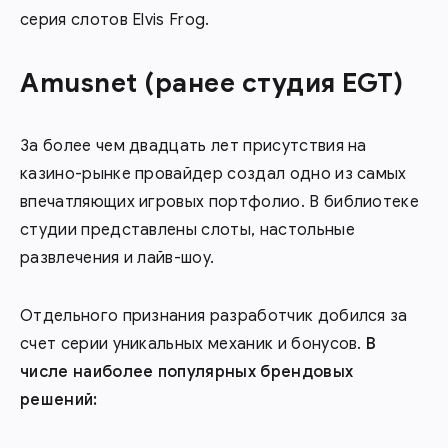
серия слотов Elvis Frog.
Amusnet (ранее студия EGT)
За более чем двадцать лет присутствия на
казино-рынке провайдер создал одно из самых
впечатляющих игровых портфолио. В библиотеке
студии представлены слоты, настольные
развлечения и лайв-шоу.
Отдельного признания разработчик добился за
счет серии уникальных механик и бонусов.
В
числе наиболее популярных брендовых
решений: