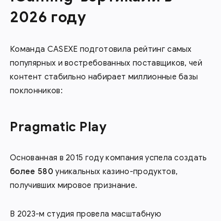
2026 году
Команда CASEXE подготовила рейтинг самых
популярных и востребованных поставщиков, чей
контент стабильно набирает миллионные базы
поклонников:
Pragmatic Play
Основанная в 2015 году компания успела создать
более 580
уникальных казино-продуктов,
получивших мировое признание.
В 2023-м студия провела масштабную