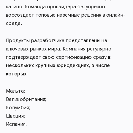
казино. Команда провайдера безупречно
воссоздает топовые наземные решения в онлайн-
среде.
Продукты разработчика представлены на
ключевых рынках мира.
Компания регулярно
подтверждает свою сертификацию сразу
в
нескольких крупных юрисдикциях, в числе
которых:
Мальта;
Великобритания;
Колумбия;
Швеция;
Испания.