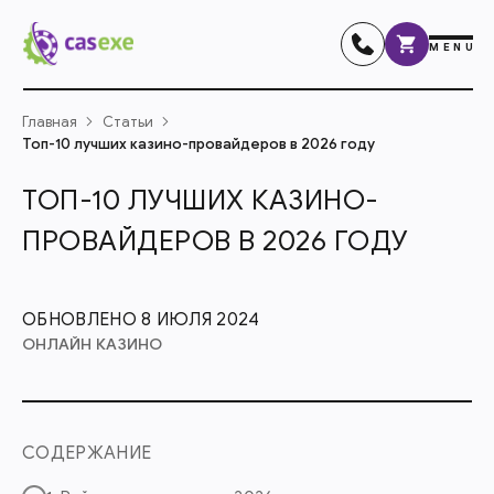
MENU
Главная
Статьи
Топ-10 лучших казино-провайдеров в 2026 году
ТОП-10 ЛУЧШИХ КАЗИНО-
ПРОВАЙДЕРОВ В 2026 ГОДУ
ОБНОВЛЕНО 8 ИЮЛЯ 2024
ОНЛАЙН КАЗИНО
СОДЕРЖАНИЕ