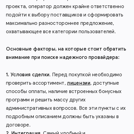
проекта, оператор должен крайне ответственно
подойти к выбору поставщиков и сформировать
максимально разностороннее предложение,
охватывающее все категории пользователей.
Основные факторы, на которые стоит обратить
внимание при поиске надежного провайдера:
Условия сделки
. Перед покупкой необходимо
проверить ассортимент,
лицензии
, доступные
способы оплаты, наличие встроенных бонусных
программ и решить массу других
административных вопросов. Все эти пункты с их
подробным описанием должны быть указаны в
договоре.
Интеграция
. Самый удобный и