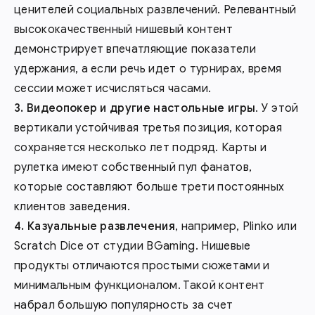
ценителей социальных развлечений. Релевантный
высококачественный нишевый контент
демонстрирует впечатляющие показатели
удержания, а если речь идет о турнирах, время
сессии может исчисляться часами.
Видеопокер и другие настольные игры
. У этой
вертикали устойчивая третья позиция, которая
сохраняется несколько лет подряд. Карты и
рулетка имеют собственный пул фанатов,
которые составляют больше трети постоянных
клиентов заведения.
Ка
зуальные развлечения
, например, Plinko или
Scratch Dice от студии BGaming. Нишевые
продукты отличаются простыми сюжетами и
минимальным функционалом. Такой контент
набрал большую популярность за счет