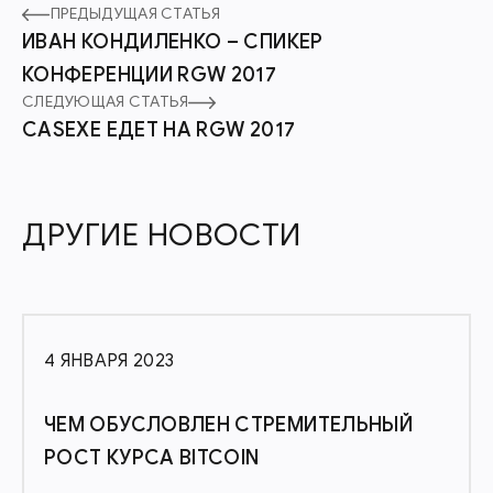
ПРЕДЫДУЩАЯ СТАТЬЯ
ИВАН КОНДИЛЕНКО – СПИКЕР
КОНФЕРЕНЦИИ RGW 2017
СЛЕДУЮЩАЯ СТАТЬЯ
CASEXE ЕДЕТ НА RGW 2017
ДРУГИЕ НОВОСТИ
4 ЯНВАРЯ 2023
ЧЕМ ОБУСЛОВЛЕН СТРЕМИТЕЛЬНЫЙ
РОСТ КУРСА BITCOIN