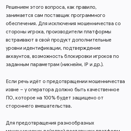
Решением этого вопроса, как правило,
занимается сам поставщик программного
обеспечения. Для исключения мошенничества со
стороны игрока, производители платформы
встраивают в свой продукт дополнительные
уровни идентификации, подтверждение
аккаунтов, возможность блокировки игроков по
заданным параметрам (никнейм, IP и др.)
.
Если речь идёт о предотвращении мошенничества
извне – у оператора должно быть качественное
ПО, которое на 100% будет защищено от
стороннего вмешательства.
Для предотвращения разнообразных