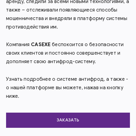
аренду, следили за всеми новыми технологиями, а
также – отслеживали появляющиеся способы
мошенничества и внедряли в платформу системы
противодействия им.
Компания
CASEXE
беспокоится о безопасности
своих клиентов и постоянно совершенствует и
дополняет свою антифрод-систему.
Узнать подробнее о системе антифрод, а также -
о нашей платформе вы можете, нажав на кнопку
ниже.
ЗАКАЗАТЬ