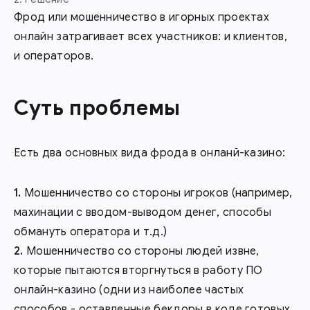
Фрод или мошенничество в игорных проектах
онлайн затрагивает всех участников: и клиентов,
и операторов.
Суть проблемы
Есть два основных вида фрода в онланй-казино:
Мошенничество со стороны игроков (например,
махинации с вводом-выводом денег, способы
обмануть оператора и т.д.)
Мошенничество со стороны людей извне,
которые пытаются вторгнуться в работу ПО
онлайн-казино (одни из наиболее частых
способов - оставленные бекдоры в коде готовых