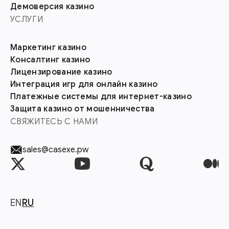
Демоверсия казино
УСЛУГИ
Маркетинг казино
Консалтинг казино
Лицензирование казино
Интеграция игр для онлайн казино
Платежные системы для интернет-казино
Защита казино от мошенничества
СВЯЖИТЕСЬ С НАМИ
sales@casexe.pw
EN
RU