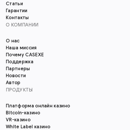
Статьи
Гарантии
Контакты
О КОМПАНИИ
О нас
Наша миссия
Почему CASEXE
Поддержка
Партнеры
Новости
Автор
ПРОДУКТЫ
Платформа онлайн казино
Bitcoin-казино
VR-казино
White Label казино