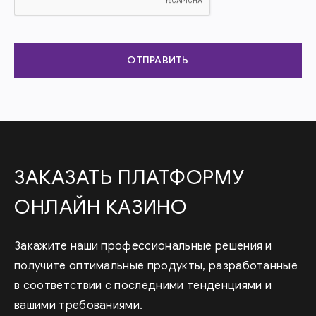
ОТПРАВИТЬ
ЗАКАЗАТЬ ПЛАТФОРМУ
ОНЛАЙН КАЗИНО
Закажите наши профессиональные решения и
получите оптимальные продукты, разработанные
в соответствии с последними тенденциями и
вашими требованиями.