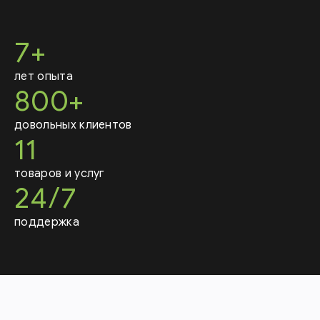
7+
лет опыта
800+
довольных клиентов
11
товаров и услуг
24/7
поддержка