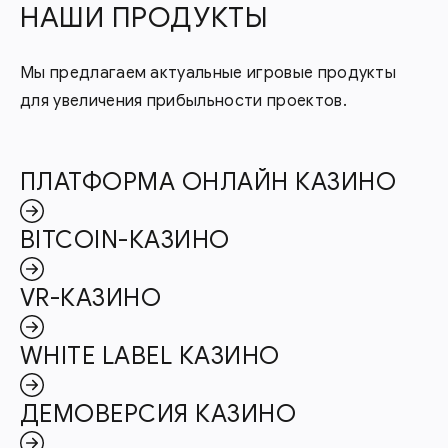
НАШИ ПРОДУКТЫ
Мы предлагаем актуальные игровые продукты
для увеличения прибыльности проектов.
ПЛАТФОРМА ОНЛАЙН КАЗИНО
BITCOIN-КАЗИНО
VR-КАЗИНО
WHITE LABEL КАЗИНО
ДЕМОВЕРСИЯ КАЗИНО