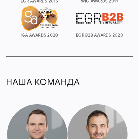
EGR AWARDS 2015
WIG AWARDS 2019
IGA AWARDS 2020
EGR B2B AWARDS 2020
НАША КОМАНДА