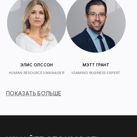
ЭЛИС ОЛССОН
МЭТТ ГРАНТ
HUMAN RESOURCES MANAGER
IGAMING BUSINESS EXPERT
ПОКАЗАТЬ БОЛЬШЕ