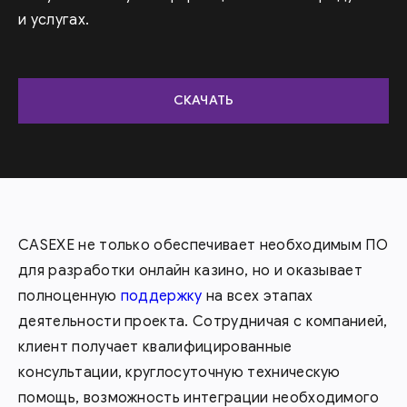
и услугах.
СКАЧАТЬ
CASEXE не только обеспечивает необходимым ПО
для разработки онлайн казино, но и оказывает
полноценную
поддержку
на всех этапах
деятельности проекта. Сотрудничая с компанией,
клиент получает квалифицированные
консультации, круглосуточную техническую
помощь, возможность интеграции необходимого