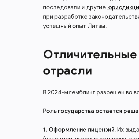
последовали и другие
юрисдикци
при разработке законодательства
успешный опыт Литвы.
Отличительные 
отрасли
В 2024-м гемблинг разрешен во в
Роль государства остается реша
Оформление лицензий
. Их вы
(например, игорные комиссии, о