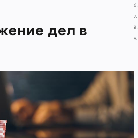
6
7
жение дел в
8
9