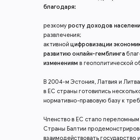
благодаря:
резкому
росту доходов населени
развлечения;
активной
цифровизации экономик
развитию онлайн-гемблинга
благ
изменениям
в геополитической о
В 2004-м Эстония, Латвия и Литв
в ЕС страны готовились нескольк
нормативно-правовую базу к треб
Членство в ЕС стало переломным 
Страны Балтии продемонстрирова
взаимодействовать государство и