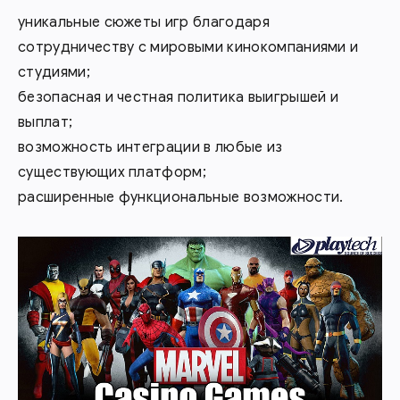
уникальные сюжеты игр благодаря
сотрудничеству с мировыми кинокомпаниями и
студиями;
безопасная и честная политика выигрышей и
выплат;
возможность интеграции в любые из
существующих платформ;
расширенные функциональные возможности.