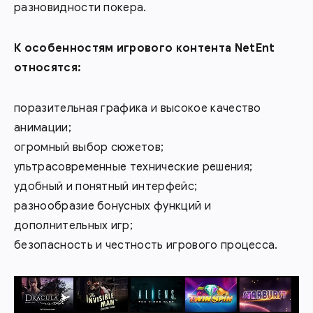
разновидности покера.
К особенностям игрового контента NetEnt
относятся:
поразительная графика и высокое качество
анимации;
огромный выбор сюжетов;
ультрасовременные технические решения;
удобный и понятный интерфейс;
разнообразие бонусных функций и
дополнительных игр;
безопасность и честность игрового процесса.