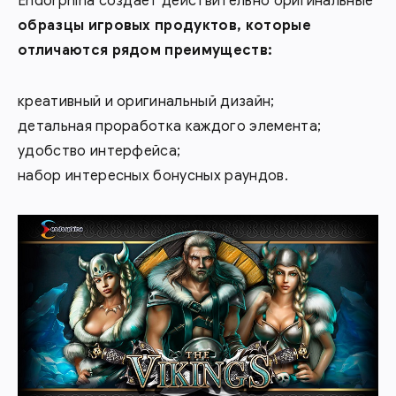
Endorphina создает действительно оригинальные
образцы игровых продуктов, которые
отличаются рядом преимуществ:
креативный и оригинальный дизайн;
детальная проработка каждого элемента;
удобство интерфейса;
набор интересных бонусных раундов.