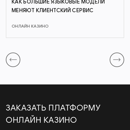
КАК БОЛЬШИЕ ЯЗЫКОВЫЕ МОДЕЛИ
МЕНЯЮТ КЛИЕНТСКИЙ СЕРВИС
ОНЛАЙН КАЗИНО
ЗАКАЗАТЬ ПЛАТФОРМУ
ОНЛАЙН КАЗИНО