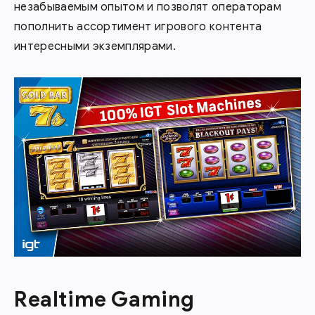
незабываемым опытом и позволят операторам
пополнить ассортимент игрового контента
интересными экземплярами.
Realtime Gaming