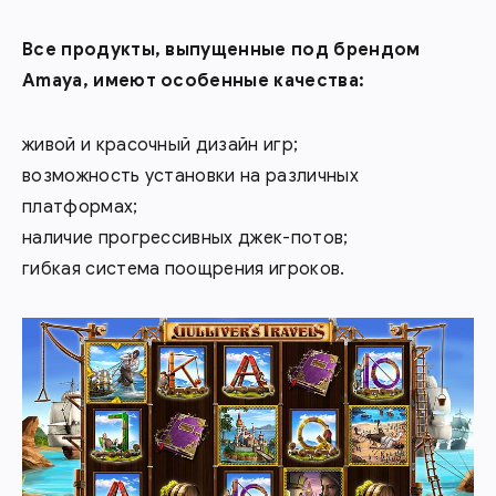
Все продукты, выпущенные под брендом
Amaya, имеют особенные качества:
живой и красочный дизайн игр;
возможность установки на различных
платформах;
наличие прогрессивных джек-потов;
гибкая система поощрения игроков.