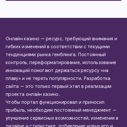
Онлайн казино — ресурс, требующий внимания и
гибких изменений в соответствии с текущими
тенденциями рынка гемблинга. Постоянный
контроль, переформатирование, использование
инноваций помогают держаться ресурсу «на
плаву» и не терять популярности. Разработка
сайта — это только первый этап в реализации
проекта онлайн казино.
Чтобы портал функционировал и приносил
прибыль, необходим постоянный менеджмент —
улучшение сервисных возможностей, изменения в
дизайне и стилистике, добавление новых игр и