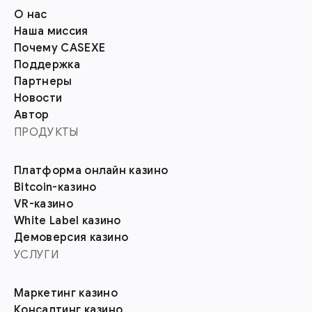
О нас
Наша миссия
Почему CASEXE
Поддержка
ЗАКАЗАТЬ
Партнеры
Новости
Автор
О понятии консалтинга
ПРОДУКТЫ
Платформа онлайн казино
Консалтинг — это профессиональное
Bitcoin-казино
консультирование руководителей и
VR-казино
управленческих кадров по экономическим,
White Label казино
административным, производственным и
Демоверсия казино
другим вопросам, связанным с успешным
УСЛУГИ
ведением бизнеса.
Маркетинг казино
Консалтинг казино