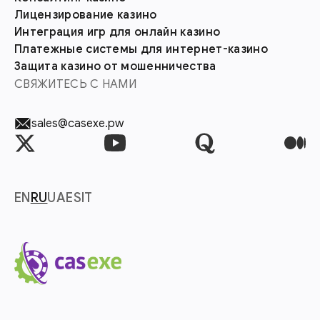
Консультации в любой коммерческой сфере
Лицензирование казино
применяются, когда компании нужно
Интеграция игр для онлайн казино
стороннее экспертное мнение относительно
Платежные системы для интернет-казино
принятых или будущих решений.
Защита казино от мошенничества
СВЯЖИТЕСЬ С НАМИ
Например, перед оператором казино стоит
задача увеличить текущий объем трафика и
sales@casexe.pw
количество повторных посещений сайта.
Для
этого приглашается консультант, который:
EN
RU
UA
ES
IT
изучает ассортимент предложенных
продуктов и их статус на рынке;
оценивает общую структуру рынка и уровень
конкуренции в нише;
анализирует текущий процесс продаж и
данные CRM;