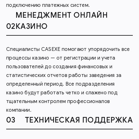
подключению платежных систем.
МЕНЕДЖМЕНТ ОНЛАЙН
02
КАЗИНО
Специалисты CASEXE помогают упорядочить все
процессы казино — от регистрации и учета
пользователей до создания финансовых и
статистических отчетов работы заведения за
определенный период. Все подразделения
казино будут работать четко и слажено под
тщательным контролем профессионалов
компании.
03
ТЕХНИЧЕСКАЯ ПОДДЕРЖКА