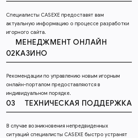
Специалисты CASEXE предоставят вам
актуальную информацию о процессе разработки
игорного сайта.
МЕНЕДЖМЕНТ ОНЛАЙН
02
КАЗИНО
Рекомендации по управлению новым игорным
онлайн-порталом предоставляются в
индивидуальном порядке.
03
ТЕХНИЧЕСКАЯ ПОДДЕРЖКА
В случае возникновения непредвиденных
ситуаций специалисты CASEXE быстро устранят