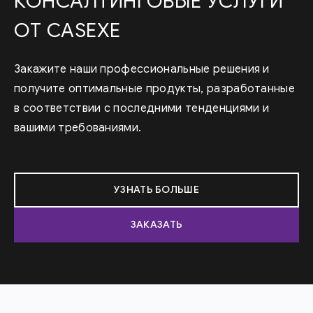
КОНСАЛТИНГОВЫЕ УСЛУГИ
ОТ CASEXE
Закажите наши профессиональные решения и
получите оптимальные продукты, разработанные
в соответствии с последними тенденциями и
вашими требованиями.
УЗНАТЬ БОЛЬШЕ
ЗАКАЗАТЬ