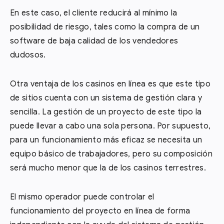
En este caso, el cliente reducirá al mínimo la
posibilidad de riesgo, tales como la compra de un
software de baja calidad de los vendedores
dudosos.
Otra ventaja de los casinos en línea es que este tipo
de sitios cuenta con un sistema de gestión clara y
sencilla. La gestión de un proyecto de este tipo la
puede llevar a cabo una sola persona. Por supuesto,
para un funcionamiento más eficaz se necesita un
equipo básico de trabajadores, pero su composición
será mucho menor que la de los casinos terrestres.
El mismo operador puede controlar el
funcionamiento del proyecto en línea de forma