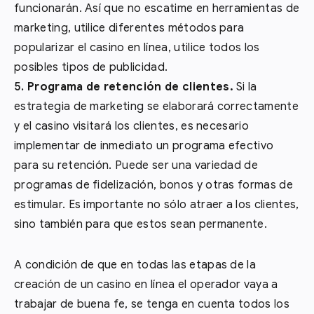
funcionarán. Así que no escatime en herramientas de
marketing, utilice diferentes métodos para
popularizar el casino en línea, utilice todos los
posibles tipos de publicidad.
Programa de retención de clientes.
Si la
estrategia de marketing se elaborará correctamente
y el casino visitará los clientes, es necesario
implementar de inmediato un programa efectivo
para su retención. Puede ser una variedad de
programas de fidelización, bonos y otras formas de
estimular. Es importante no sólo atraer a los clientes,
sino también para que estos sean permanente.
A condición de que en todas las etapas de la
creación de un casino en línea el operador vaya a
trabajar de buena fe, se tenga en cuenta todos los