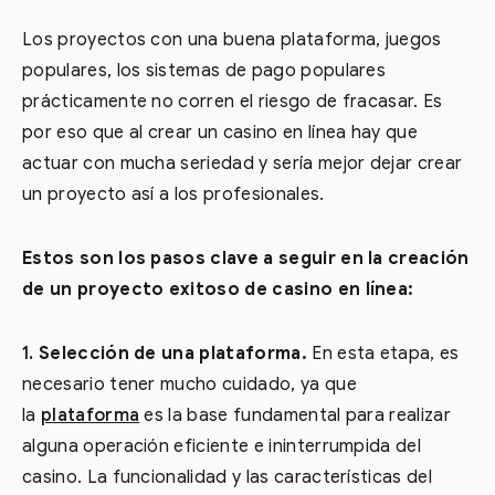
Los proyectos con una buena plataforma, juegos
populares, los sistemas de pago populares
prácticamente no corren el riesgo de fracasar. Es
por eso que al crear un casino en línea hay que
actuar con mucha seriedad y sería mejor dejar crear
un proyecto así a los profesionales.
Estos son los pasos clave a seguir en la creación
de un proyecto exitoso de casino en línea:
Selección de una plataforma.
En esta etapa, es
necesario tener mucho cuidado, ya que
la
plataforma
es la base fundamental para realizar
alguna operación eficiente e ininterrumpida del
casino. La funcionalidad y las características del