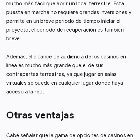
mucho más fácil que abrir un local terrestre. Esta
puesta en marcha no requiere grandes inversiones y
permite en un breve periodo de tiempo iniciar el
proyecto, el periodo de recuperación es también
breve.
Además, el alcance de audiencia de los casinos en
línea es mucho más grande que el de sus
contrapartes terrestres, ya que jugar en salas
virtuales se puede en cualquier lugar donde haya
acceso a la red.
Otras ventajas
Cabe señalar que la gama de opciones de casinos en