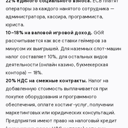
22% единого социального взноса.
ЕСВ платят
операторы за каждого нанятого сотрудника —
администратора, кассира, программиста,
юриста.
10–18% на валовой игровой доход.
GGR
рассчитывается как все ставки геймеров за
минусом их выигрышей. Для наземных слот-машин
налог составляет 10%, для остальных видов
деятельности (онлайн казино, букмекерская
контора) — 18%.
20% НДС на смежные контракты.
Налог на
добавленную стоимость выплачивается при
покупке оборудования и программного
обеспечения, оплате хостинг-услуг, получении
маркетинговых или юридических консультаций.
Предприятия имеют право на налоговый кредит