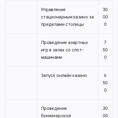
Управление
30
стационарным казино за
00
пределами столицы
0
Проведение азартных
7
игр в залах со слот-
50
машинами
0
Запуск онлайн казино
6
50
0
Проведение
30
букмекерской
00