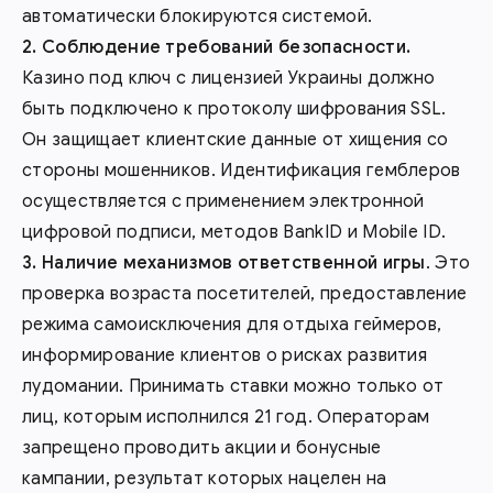
автоматически блокируются системой.
Соблюдение требований безопасности.
Казино под ключ с лицензией Украины должно
быть подключено к протоколу шифрования SSL.
Он защищает клиентские данные от хищения со
стороны мошенников. Идентификация гемблеров
осуществляется с применением электронной
цифровой подписи, методов BankID и Mobile ID.
Наличие механизмов ответственной игры
. Это
проверка возраста посетителей, предоставление
режима самоисключения для отдыха геймеров,
информирование клиентов о рисках развития
лудомании. Принимать ставки можно только от
лиц, которым исполнился 21 год. Операторам
запрещено проводить акции и бонусные
кампании, результат которых нацелен на