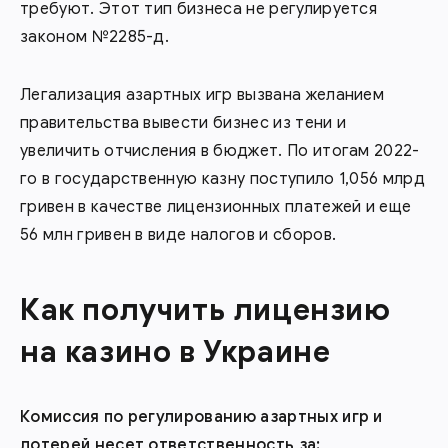
требуют. Этот тип бизнеса не регулируется
законом №2285-д.
Легализация азартных игр вызвана желанием
правительства вывести бизнес из тени и
увеличить отчисления в бюджет. По итогам 2022-
го в государственную казну поступило 1,056 млрд
гривен в качестве лицензионных платежей и еще
56 млн гривен в виде налогов и сборов.
Как получить лицензию
на казино в Украине
Комиссия по регулированию азартных игр и
лотерей несет ответственность за: