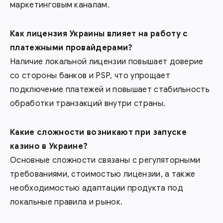
маркетинговым каналам.
Как лицензия Украины влияет на работу с
платежными провайдерами?
Наличие локальной лицензии повышает доверие
со стороны банков и PSP, что упрощает
подключение платежей и повышает стабильность
обработки транзакций внутри страны.
Какие сложности возникают при запуске
казино в Украине?
Основные сложности связаны с регуляторными
требованиями, стоимостью лицензии, а также
необходимостью адаптации продукта под
локальные правила и рынок.