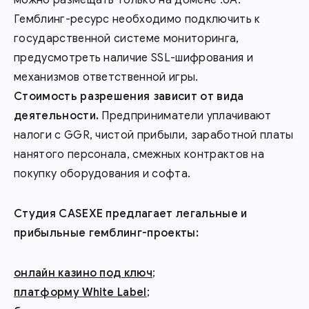
можно размещать только на домене .UA.
Гемблинг-ресурс необходимо подключить к
государственной системе мониторинга,
предусмотреть наличие SSL-шифрования и
механизмов ответственной игры.
Стоимость разрешения зависит от вида
деятельности.
Предприниматели уплачивают
налоги с GGR, чистой прибыли, заработной платы
нанятого персонала, смежных контрактов на
покупку оборудования и софта.
Студия CASEXE предлагает легальные и
прибыльные гемблинг-проекты:
онлайн казино под ключ
;
платформу White Label
;