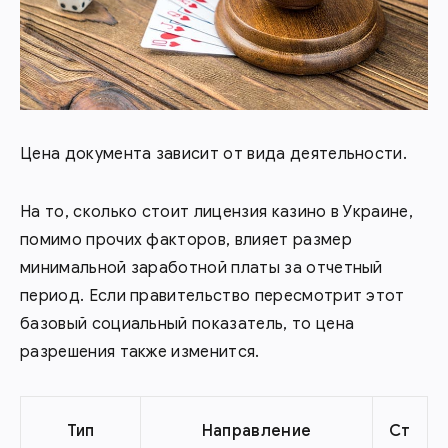
Цена документа зависит от вида деятельности.
На то, сколько стоит лицензия казино в Украине,
помимо прочих факторов, влияет размер
минимальной заработной платы за отчетный
период. Если правительство пересмотрит этот
базовый социальный показатель, то цена
разрешения также изменится.
Тип
Направление
Ст