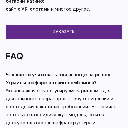
биткоин-казино
;
сайт с VR-слотами
и многое другое.
ЗАКАЗАТЬ
FAQ
Что важно учитывать при выходе на рынок
Украины в сфере онлайн-гемблинга?
Украина является регулируемым рынком, где
деятельность операторов требует лицензии и
соблюдения локальных требований. Это влияет
не только на юридическую модель, но и на
доступ к платежной инфраструктуре и