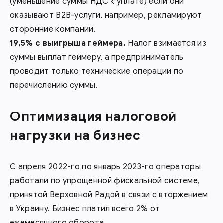
(уменьшение суммы НДС к уплате) если они
оказывают В2В-услуги, например, рекламируют
сторонние компании.
19,5% с выигрыша геймера.
Налог взимается из
суммы выплат геймеру, а предприниматель
проводит только технические операции по
перечислению суммы.
Оптимизация налоговой
нагрузки на бизнес
С апреля 2022-го по январь 2023-го операторы
работали по упрощенной фискальной системе,
принятой Верховной Радой в связи с вторжением
в Украину. Бизнес платил всего 2% от
ежемесячного оборота.