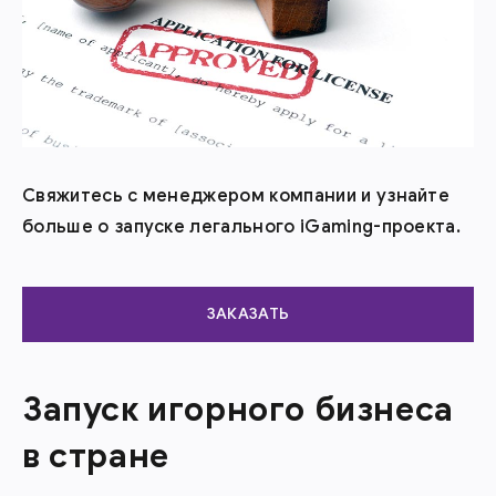
Свяжитесь с менеджером компании и узнайте
больше о запуске легального iGaming-проекта.
ЗАКАЗАТЬ
Запуск игорного бизнеса
в стране