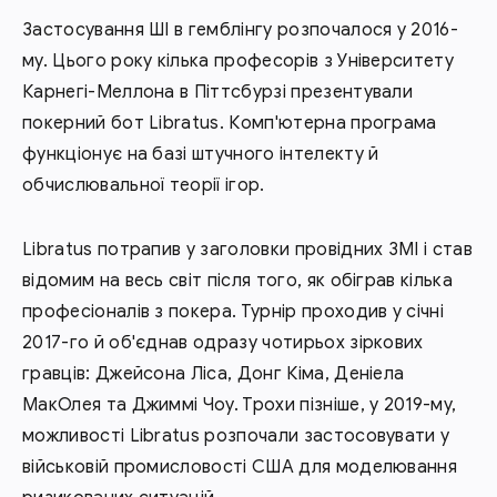
Застосування ШІ в гемблінгу розпочалося у 2016-
му. Цього року кілька професорів з Університету
Карнегі-Меллона в Піттсбурзі презентували
покерний бот Libratus. Комп'ютерна програма
функціонує на базі штучного інтелекту й
обчислювальної теорії ігор.
Libratus потрапив у заголовки провідних ЗМІ і став
відомим на весь світ після того, як обіграв кілька
професіоналів з покера. Турнір проходив у січні
2017-го й об'єднав одразу чотирьох зіркових
гравців: Джейсона Ліса, Донг Кіма, Деніела
МакОлея та Джиммі Чоу. Трохи пізніше, у 2019-му,
можливості Libratus розпочали застосовувати у
військовій промисловості США для моделювання