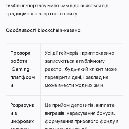
гемблінг-порталу мало чим відрізняється від
традиційного азартного сайту.
Особливості blockchain-казино:
Прозора
Усі дії геймерів і криптоказино
робота
записуються в публічному
iGaming-
реєстрі: будь-який клієнт може
платформ
перевірити дані, і заклад не
и
може внести жодних змін
Розрахунк
Це прийом депозитів, виплата
и в
виграшів, нарахування бонусів,
цифрових
формування призового фонду в