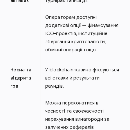
активах
турнірах та інші дії.
Операторам доступні
додаткові опції — фінансування
ICO-проектів, інституційне
зберігання криптовалюти,
обмінні операції тощо
Чесна та
У blockchain-казино фіксуються
відкрита
всі ставки й результати
гра
раундів.
Можна переконатися в
чесності та своєчасності
нарахування винагороди за
залучених рефералів