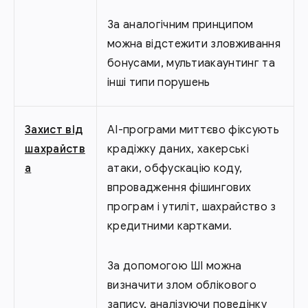
За аналогічним принципом
можна відстежити зловживання
бонусами, мультиакаунтинг та
інші типи порушень
Захист від
AI-програми миттєво фіксують
шахрайств
крадіжку даних, хакерські
а
атаки, обфускацію коду,
впровадження фішингових
програм і утиліт, шахрайство з
кредитними картками.
За допомогою ШІ можна
визначити злом облікового
запису, аналізуючи поведінку