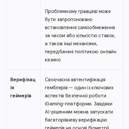
Проблемному гравцеві може
бути запропоновано
встановлення самообмеження
за часом або кількістю ставок,
а також інші механізми,
передбачені політикою онлайн
казино
Верифікац
Своєчасна автентифікація
ія
гемблерів — один із ключових
геймерів
аспектів безпечної роботи
iGaming-платформи. Завдяки
AI-рішенням можна запускати
багаторівневу верифікацію
геймерів на основі біометрії,