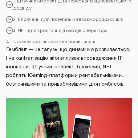
1. Штучний інтелект для персоналізації клієнтського
досвіду
2. Блокчейн для полегшення взаєморозрахунків
3. NFT для зростання доходів оператора
4. Головне про інновації в ігровій галузі
Гемблінг — це галузь, що динамічно розвивається,
і на капіталізацію якої впливає впровадження ІТ-
інновацій. Штучний інтелект, блокчейн, NFT
роблять iGaming-платформи рентабельнішими,
безпечнішими та привабливішими для гемблерів.