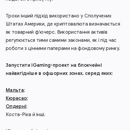
Трохи інший підхід використано у Сполучених
Штатах Америки, де криптовалюта визначається
як товарний ф'ючерс. Використання активів
регулюється тими самими законами, як і під час
роботи з цінними паперами на фондовому ринку.
Запустити iGaming-проект на блокчейні
найвигідніше в офшорних зонах, серед яких:
Мальта
;
Кюрасао
;
Олдерні
;
Коста-Ріка й інші.