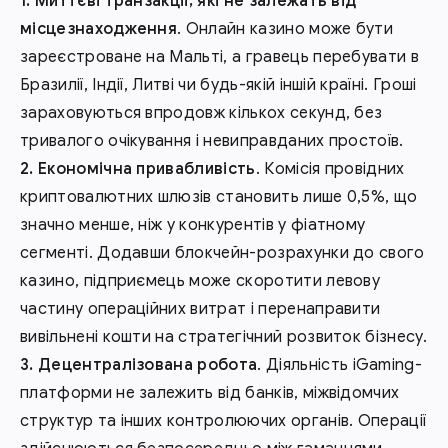
Миттєві транзакції, які не залежать від
місцезнаходження
. Онлайн казино може бути
зареєстроване на Мальті, а гравець перебувати в
Бразилії, Індії, Литві чи будь-якій іншій країні. Гроші
зараховуються впродовж кількох секунд, без
тривалого очікування і невиправданих простоїв.
Економічна привабливість
. Комісія провідних
криптовалютних шлюзів становить лише 0,5%, що
значно менше, ніж у конкурентів у фіатному
сегменті. Додавши блокчейн-розрахунки до свого
казино, підприємець може скоротити левову
частину операційних витрат і перенаправити
вивільнені кошти на стратегічний розвиток бізнесу.
Децентралізована робота
. Діяльність iGaming-
платформи не залежить від банків, міжвідомчих
структур та інших контролюючих органів. Операції