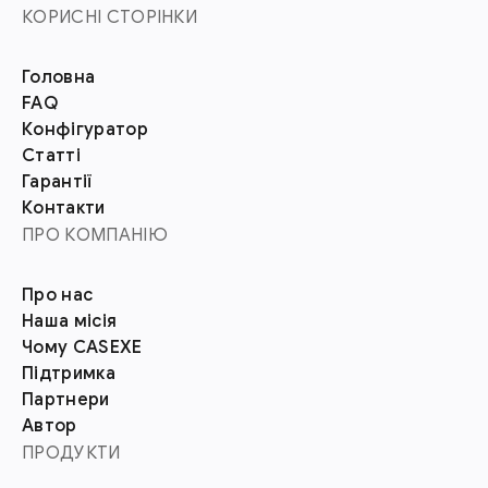
КОРИСНІ СТОРІНКИ
Головна
FAQ
Конфігуратор
Статті
Гарантії
Контакти
ПРО КОМПАНІЮ
Про нас
Наша місія
Чому CASEXE
Підтримка
Партнери
Автор
ПРОДУКТИ