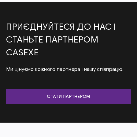
ПРИЄДНУЙТЕСЯ ДО НАС І
СТАНЬТЕ ПАРТНЕРОМ
CASEXE
Ми цінуємо кожного партнера і нашу співпрацю.
СТАТИ ПАРТНЕРОМ