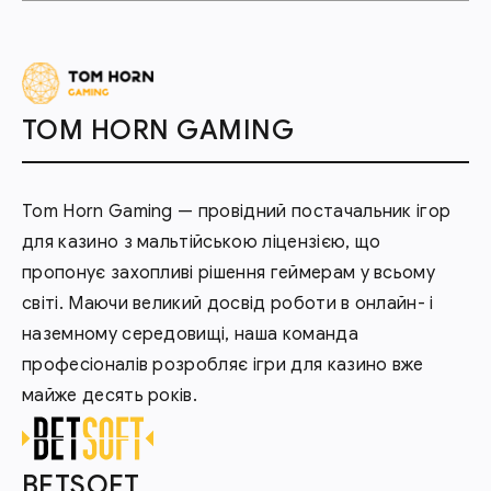
TOM HORN GAMING
Tom Horn Gaming — провідний постачальник ігор
для казино з мальтійською ліцензією, що
пропонує захопливі рішення геймерам у всьому
світі. Маючи великий досвід роботи в онлайн- і
наземному середовищі, наша команда
професіоналів розробляє ігри для казино вже
майже десять років.
BETSOFT