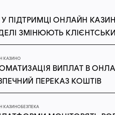
 У ПІДТРИМЦІ ОНЛАЙН КАЗИН
ЕЛІ ЗМІНЮЮТЬ КЛІЄНТСЬКИ
Н КАЗИНО
ОМАТИЗАЦІЯ ВИПЛАТ В ОНЛ
ЕЗПЕЧНИЙ ПЕРЕКАЗ КОШТІВ
Н КАЗИНО
БЕЗПЕКА