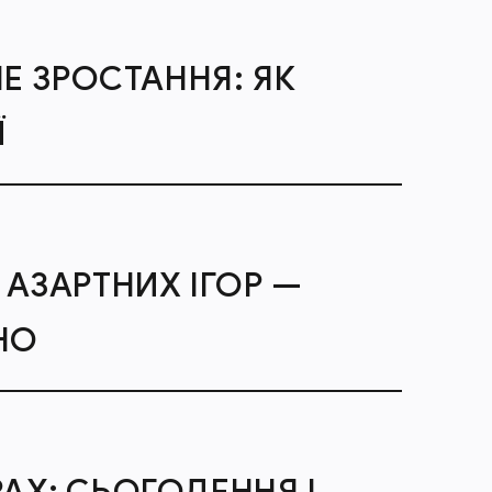
Е ЗРОСТАННЯ: ЯК
Ї
Ї АЗАРТНИХ ІГОР —
НО