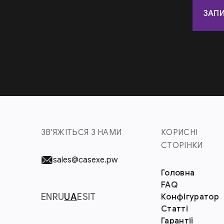
ЗАПИ
ЗВ'ЯЖІТЬСЯ З НАМИ
КОРИСНІ
СТОРІНКИ
sales@casexe.pw
Головна
FAQ
EN
RU
UA
ES
IT
Конфігуратор
Статті
Гарантії