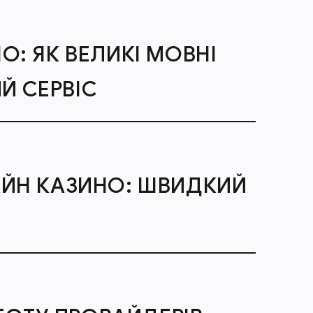
О: ЯК ВЕЛИКІ МОВНІ
Й СЕРВІС
АЙН КАЗИНО: ШВИДКИЙ