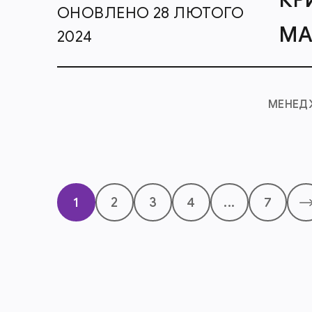
КР
ОНОВЛЕНО
28 ЛЮТОГО
МА
2024
МЕНЕД
1
2
3
4
...
7