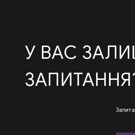
У ВАС ЗАЛ
ЗАПИТАННЯ
Запита