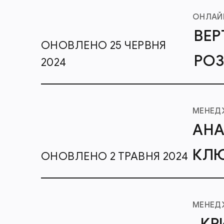
ОНЛАЙ
ВЕР
ОНОВЛЕНО
25 ЧЕРВНЯ
РОЗ
2024
МЕНЕД
АНА
КЛЮ
ОНОВЛЕНО
2 ТРАВНЯ 2024
МЕНЕД