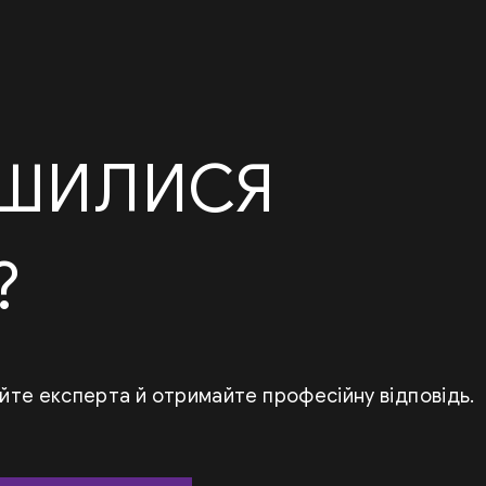
ИШИЛИСЯ
?
йте експерта й отримайте професійну відповідь.