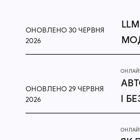
LLM
ОНОВЛЕНО
30 ЧЕРВНЯ
МОД
2026
ОНЛАЙ
АВТ
ОНОВЛЕНО
29 ЧЕРВНЯ
І Б
2026
ОНЛАЙ