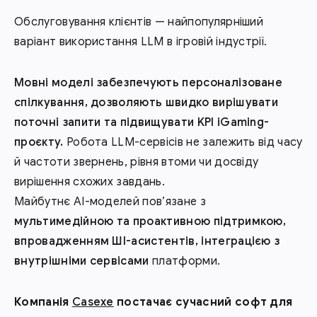
Обслуговування клієнтів — найпопулярніший
варіант використання LLM в ігровій індустрії.
Мовні моделі забезпечують персоналізоване
спілкування, дозволяють швидко вирішувати
поточні запити та підвищувати KPI iGaming-
проєкту.
Робота LLM-сервісів не залежить від часу
й частоти звернень, рівня втоми чи досвіду
вирішення схожих завдань.
Майбутнє AI-моделей пов’язане з
мультимедійною та проактивною підтримкою,
впровадженням ШІ-асистентів, інтеграцією з
внутрішніми сервісами
платформи.
Компанія
Casexe
постачає сучасний софт для