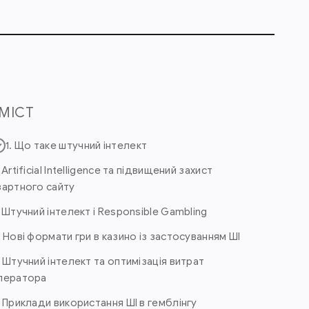
МІСТ
1. Що таке штучний інтелект
 Artificial Intelligence та підвищений захист
зартного сайту
. Штучний інтелект і Responsible Gambling
. Нові формати гри в казино із застосуванням ШІ
. Штучний інтелект та оптимізація витрат
ператора
. Приклади використання ШІ в гемблінгу