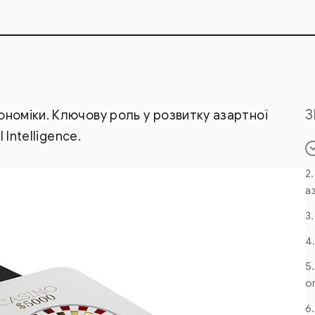
З
номіки. Ключову роль у розвитку азартної
 Intelligence.
2.
а
3
4
5
о
6