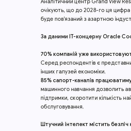
Аналітичний центр Grand View Rese
очікують, що до 2028-го ця цифра
буде пов'язаний з азартною індуст
За даними ІТ-концерну Oracle Co
70% компаній уже використовуют
Серед респондентів є представник
інших галузей економіки.
85% сапорт-каналів працюватимут
машинного навчання дозволить ав
підтримки, скоротити кількість на
обслуговування.
Штучний інтелект містить безліч 