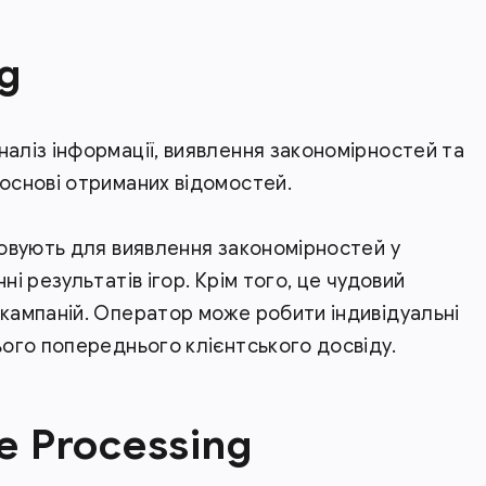
g
наліз інформації, виявлення закономірностей та
 основі отриманих відомостей.
осовують для виявлення закономірностей у
ні результатів ігор. Крім того, це чудовий
 кампаній. Оператор може робити індивідуальні
ього попереднього клієнтського досвіду.
e Processing