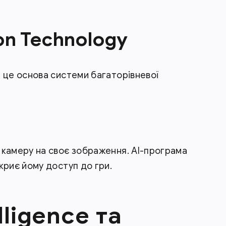
ion Technology
 це основа системи багаторівневої
 камеру на своє зображення. AI-програма
криє йому доступ до гри.
elligence та