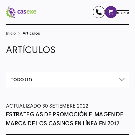
MENU
Inicio
Artículos
ARTÍCULOS
TODO
(17)
ACTUALIZADO
30 SETIEMBRE 2022
ESTRATEGIAS DE PROMOCIÓN E IMAGEN DE
MARCA DE LOS CASINOS EN LÍNEA EN 2017