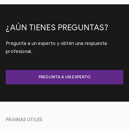
¿AÚN TIENES PREGUNTAS?
Pregunta a un experto y obtén una respuesta
profesional.
PREGUNTA A UN EXPERTO
PÁGINAS ÚTILES