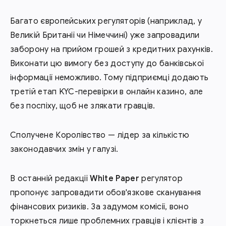
Багато європейських регуляторів (наприклад, у
Великій Британії чи Німеччині) уже запровадили
заборону на прийом грошей з кредитних рахунків.
Виконати цю вимогу без доступу до банківської
інформації неможливо. Тому підприємці додають
третій етап KYC-перевірки в онлайн казино, але
без поспіху, щоб не злякати гравців.
Сполучене Королівство — лідер за кількістю
законодавчих змін у галузі.
В останній редакції
White Paper
регулятор
пропонує запровадити обов'язкове сканування
фінансових ризиків. За задумом комісії, воно
торкнеться лише проблемних гравців і клієнтів з