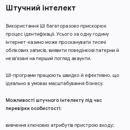
Штучний інтелект
Використання ШІ багаторазово прискорює
процес ідентифікації. Усього за одну годину
інтернет-казино може просканувати тисячі
облікових записів, виявити поведінкові патерни й
незв'язані на перший погляд акаунти.
ШІ-програми працюють швидко й ефективно, що
ідеально в умовах масштабування бізнесу.
Можливості штучного інтелекту під час
перевірки особистості:
вивчення ключових атрибутів пристрою входу;