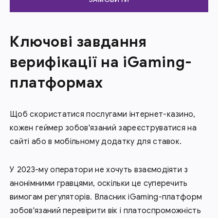
Ключові завдання
верифікації на iGaming-
платформах
Щоб скористатися послугами інтернет-казино,
кожен геймер зобов'язаний зареєструватися на
сайті або в мобільному додатку для ставок.
У 2023-му оператори не хочуть взаємодіяти з
анонімними гравцями, оскільки це суперечить
вимогам регуляторів. Власник iGaming-платформ
зобов'язаний перевірити вік і платоспроможність