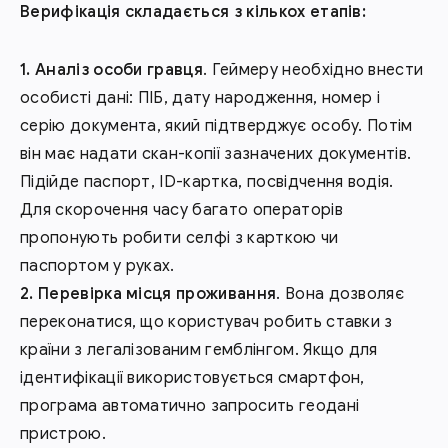
Верифікація складається з кількох етапів:
Аналіз особи гравця
. Геймеру необхідно внести
особисті дані: ПІБ, дату народження, номер і
серію документа, який підтверджує особу. Потім
він має надати скан-копії зазначених документів.
Підійде паспорт, ID-картка, посвідчення водія.
Для скорочення часу багато операторів
пропонують робити селфі з карткою чи
паспортом у руках.
Перевірка місця проживання
. Вона дозволяє
переконатися, що користувач робить ставки з
країни з легалізованим гемблінгом. Якщо для
ідентифікації використовується смартфон,
програма автоматично запросить геодані
пристрою.