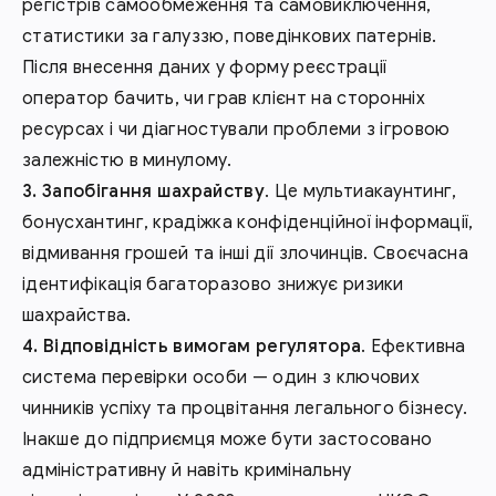
регістрів самообмеження та самовиключення,
статистики за галуззю, поведінкових патернів.
Після внесення даних у форму реєстрації
оператор бачить, чи грав клієнт на сторонніх
ресурсах і чи діагностували проблеми з ігровою
залежністю в минулому.
Запобігання шахрайству
. Це мультиакаунтинг,
бонусхантинг, крадіжка конфіденційної інформації,
відмивання грошей та інші дії злочинців. Своєчасна
ідентифікація багаторазово знижує ризики
шахрайства.
Відповідність вимогам регулятора
. Ефективна
система перевірки особи — один з ключових
чинників успіху та процвітання легального бізнесу.
Інакше до підприємця може бути застосовано
адміністративну й навіть кримінальну