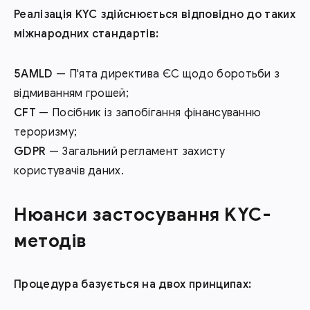
Реалізація KYC здійснюється відповідно до таких
міжнародних стандартів:
5AMLD
— П'ята директива ЄС щодо боротьби з
відмиванням грошей;
CFT
— Посібник із запобігання фінансуванню
тероризму;
GDPR
— Загальний регламент захисту
користувачів даних.
Нюанси застосування KYC-
методів
Процедура базується на двох принципах: