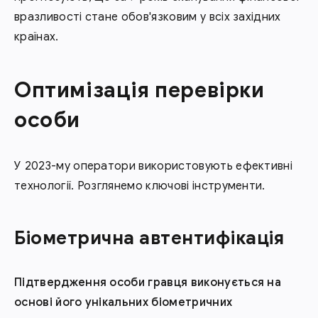
вразливості стане обов'язковим у всіх західних
країнах.
Оптимізація перевірки
особи
У 2023-му оператори використовують ефективні
технології. Розглянемо ключові інструменти.
Біометрична автентифікація
Підтвердження особи гравця виконується на
основі його унікальних біометричних