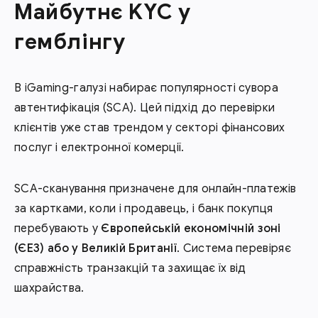
Майбутнє KYC у
гемблінгу
В iGaming-галузі набирає популярності сувора
автентифікація (SCA). Цей підхід до перевірки
клієнтів уже став трендом у секторі фінансових
послуг і електронної комерції.
SCA-сканування призначене для онлайн-платежів
за картками, коли і продавець, і банк покупця
перебувають у
Європейській економічній зоні
(ЄЕЗ) або у Великій Британії
. Система перевіряє
справжність транзакцій та захищає їх від
шахрайства.