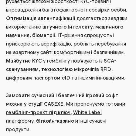
рухається шляхом жорсткості KYC-правил і
впровадження багатофакторної перевірки особи.
Оптимізація автентифікації
досягається завдяки
використанню
штучного інтелекту, машинного
навчання, біометрії
. ІТ-рішення спрощують і
прискорюють верифікацію, роблять перебування
на азартному сайті комфортнішим і безпечнішим.
Майбутнє KYC
у гемблінгу пов'язують із
SCA-
скануванням, технологією мікрочіпів RFID,
цифровим паспортом eID
та іншими інноваціями.
Замовити сучасний і безпечний ігровий софт
можна у студії CASEXE
. Ми пропонуємо готовий
гемблінг-проект під ключ
,
White Label
платформу,
біткойн-казино
й інші сучасні
продукти.