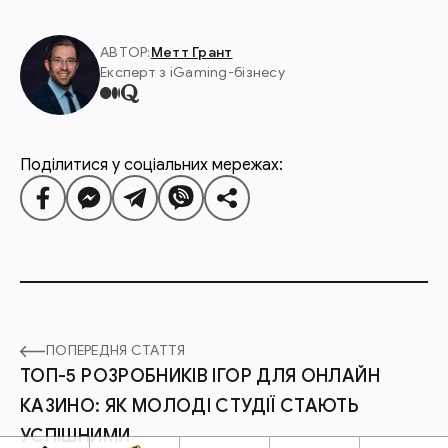
АВТОР:
Метт Грант
Експерт з iGaming-бізнесу
Поділитися у соціальних мережах:
ПОПЕРЕДНЯ СТАТТЯ
ТОП-5 РОЗРОБНИКІВ ІГОР ДЛЯ ОНЛАЙН
КАЗИНО: ЯК МОЛОДІ СТУДІЇ СТАЮТЬ
УСПІШНИМИ