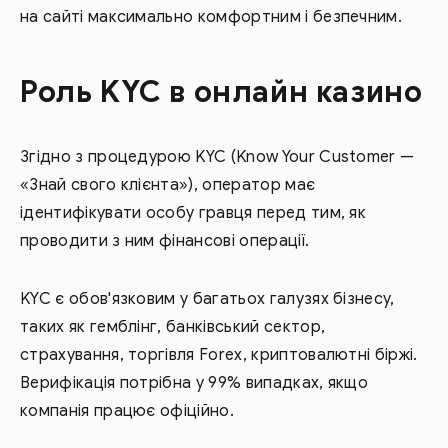
на сайті максимально комфортним і безпечним.
Роль KYC в онлайн казино
Згідно з процедурою KYC (Know Your Customer —
«Знай свого клієнта»), оператор має
ідентифікувати особу гравця перед тим, як
проводити з ним фінансові операції.
KYC є обов'язковим у багатьох галузях бізнесу,
таких як гемблінг, банківський сектор,
страхування, торгівля Forex, криптовалютні біржі.
Верифікація потрібна у 99% випадках, якщо
компанія працює офіційно.