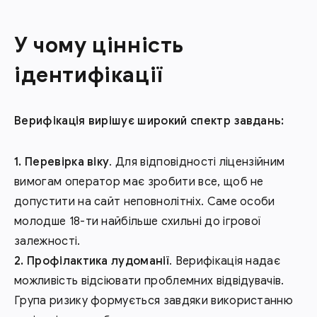
У чому цінність
ідентифікації
Верифікація вирішує широкий спектр завдань:
Перевірка віку
. Для відповідності ліцензійним
вимогам оператор має зробити все, щоб не
допустити на сайт неповнолітніх. Саме особи
молодше 18-ти найбільше схильні до ігрової
залежності.
Профілактика лудоманії
. Верифікація надає
можливість відсіювати проблемних відвідувачів.
Група ризику формується завдяки використанню