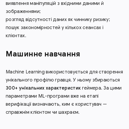
виявлення маніпуляцій з вхідними даними й
зображеннями;
розгляд відсутності даних як чиннику ризику;
пошук закономірностей у кількох сеансах і
клієнтах.
Машинне навчання
Machine Learning використовується для створення
унікального профілю гравця. У ньому збираються
300+ унікальних характеристик
геймера. За цими
параметрами ML-програми вже на етапі
верифікації визначають, ким є користувач —
справжнім клієнтом чи шахраєм.