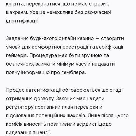
клієнта, переконатися, що не має справи з
шахраєм. Усе це неможливе без своєчасної
ідентифікації.
Завдання будь-якого онлайн казино — створити
умови для комфортної реєстрації та верифікації
геймерів. Процедура має бути зручною та
безпечною, займати мінімум часу й надавати
повну інформацію про гемблера.
Процес автентифікації обговорюється ще стадії
отримання дозволу. Заявник має надати
регулятору поетапний план перевірки й
відсіювання потенційних шахраїв. Лише після цього
комісія виносить позитивний вердикт щодо
видавання ліцензії.