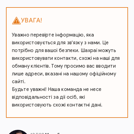
УВАГА!
Уважно перевірте інформацію, яка
використовується для зв'язку з нами. Це
потрібно для вашої безпеки. Шахраї можуть
використовувати контакти, схожі на наші для
обману клієнтів. Тому просимо вас вводити
лише адреси, вказані на нашому офіційному
сайті.
Будьте уважні! Наша команда не несе
відповідальності за дії осіб, які
використовують схожі контактні дані.