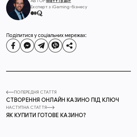
АВТОР:
Метт Грант
Експерт з iGaming-бізнесу
Поділитися у соціальних мережах:
ПОПЕРЕДНЯ СТАТТЯ
СТВОРЕННЯ ОНЛАЙН КАЗИНО ПІД КЛЮЧ
НАСТУПНА СТАТТЯ
ЯК КУПИТИ ГОТОВЕ КАЗИНО?