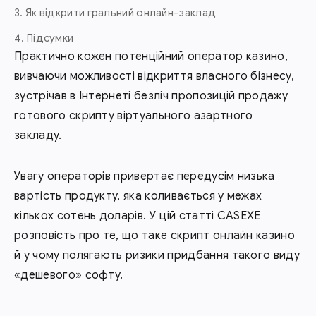
3. Як відкрити гральний онлайн-заклад
4. Підсумки
Практично кожен потенційний оператор казино,
вивчаючи можливості відкриття власного бізнесу,
зустрічав в Інтернеті безліч пропозицій продажу
готового скрипту віртуального азартного
закладу.
Увагу операторів привертає передусім низька
вартість продукту, яка коливається у межах
кількох сотень доларів. У цій статті CASEXE
розповість про те, що таке скрипт онлайн казино
й у чому полягають ризики придбання такого виду
«дешевого» софту.