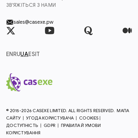
ЗВ'ЯЖІТЬСЯ З НАМИ
sales@casexe.pw
EN
RU
UA
ES
IT
© 2015-2026 CASEXE LIMITED. ALL RIGHTS RESERVED.
МАПА
САЙТУ
УГОДА КОРИСТУВАЧА
COOKIES
ДОСТУПНІСТЬ
GDPR
ПРАВИЛА Й УМОВИ
КОРИСТУВАННЯ