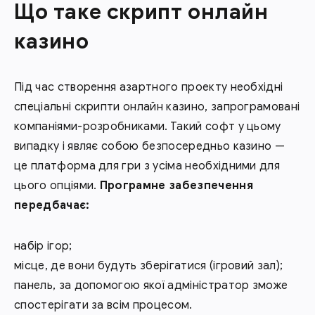
Що таке скрипт онлайн
казино
Під час створення азартного проекту необхідні
спеціальні скрипти онлайн казино, запрограмовані
компаніями-розробниками. Такий софт у цьому
випадку і являє собою безпосередньо казино —
це платформа для гри з усіма необхідними для
цього опціями.
Програмне забезпечення
передбачає:
набір ігор;
місце, де вони будуть зберігатися (ігровий зал);
панель, за допомогою якої адміністратор зможе
спостерігати за всім процесом.