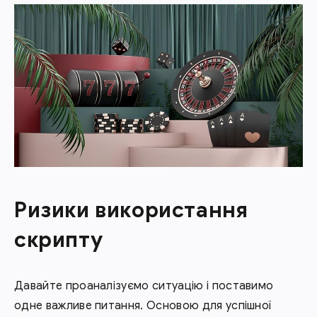
Ризики використання
скрипту
Давайте проаналізуємо ситуацію і поставимо
одне важливе питання. Основою для успішної