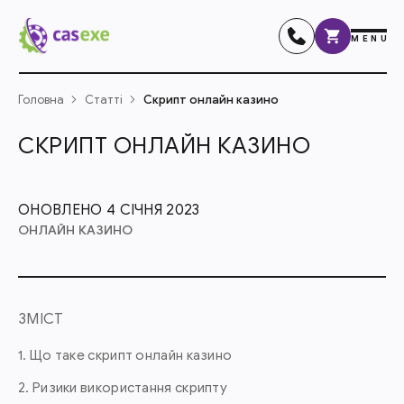
MENU
Головна
Статті
Скрипт онлайн казино
СКРИПТ ОНЛАЙН КАЗИНО
ОНОВЛЕНО 4 СІЧНЯ 2023
ОНЛАЙН КАЗИНО
ЗМІСТ
1. Що таке скрипт онлайн казино
2. Ризики використання скрипту