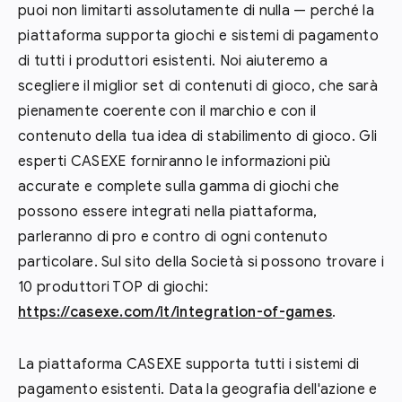
puoi non limitarti assolutamente di nulla — perché la
piattaforma supporta giochi e sistemi di pagamento
di tutti i produttori esistenti. Noi aiuteremo a
scegliere il miglior set di contenuti di gioco, che sarà
pienamente coerente con il marchio e con il
contenuto della tua idea di stabilimento di gioco. Gli
esperti CASEXE forniranno le informazioni più
accurate e complete sulla gamma di giochi che
possono essere integrati nella piattaforma,
parleranno di pro e contro di ogni contenuto
particolare. Sul sito della Società si possono trovare i
10 produttori TOP di giochi:
https://casexe.com/it/integration-of-games
.
La piattaforma CASEXE supporta tutti i sistemi di
pagamento esistenti. Data la geografia dell'azione e