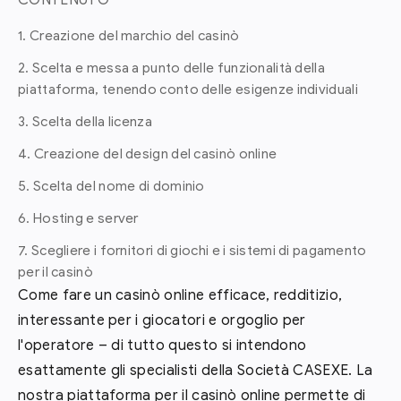
CONTENUTO
1. Creazione del marchio del casinò
2. Scelta e messa a punto delle funzionalità della
piattaforma, tenendo conto delle esigenze individuali
3. Scelta della licenza
4. Creazione del design del casinò online
5. Scelta del nome di dominio
6. Hosting e server
7. Scegliere i fornitori di giochi e i sistemi di pagamento
per il casinò
Come fare un casinò online efficace, redditizio,
interessante per i giocatori e orgoglio per
l'operatore – di tutto questo si intendono
esattamente gli specialisti della Società CASEXE. La
nostra piattaforma per il casinò online permette di