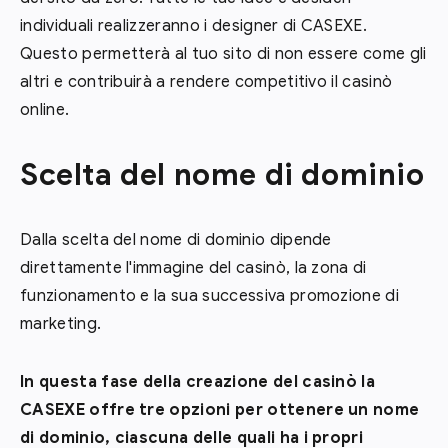
individuali realizzeranno i designer di CASEXE.
Questo permetterà al tuo sito di non essere come gli
altri e contribuirà a rendere competitivo il casinò
online.
Scelta del nome di dominio
Dalla scelta del nome di dominio dipende
direttamente l'immagine del casinò, la zona di
funzionamento e la sua successiva promozione di
marketing.
In questa fase della creazione del casinò la
CASEXE offre tre opzioni per ottenere un nome
di dominio, ciascuna delle quali ha i propri