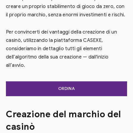
creare un proprio stabilimento di gioco da zero, con
il proprio marchio, senza enormi investimenti e rischi.
Per convincerti dei vantaggi della creazione di un
casinò, utilizzando la piattaforma CASEXE,
consideriamo in dettaglio tutti gli elementi
dell’algoritmo della sua creazione — dall'inizio
all’avvio.
ORDINA
Creazione del marchio del
casinò