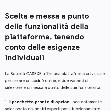
Scelta e messa a punto
delle funzionalità della
piattaforma, tenendo
conto delle esigenze
individuali
La Società CASEXE offre una piattaforma universale
per creare un casinò online, e due varianti di
selezione e di messa a punto delle sue funzionalità:
Il pacchetto pronto di opzioni
, accuratamente
selezionato dai nostri esperti per il funzionamento