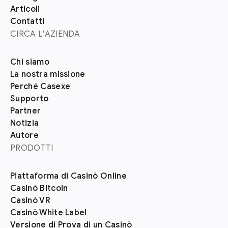
Articoli
Contatti
CIRCA L'AZIENDA
Chi siamo
La nostra missione
Perché Casexe
Supporto
Partner
Notizia
Autore
PRODOTTI
Piattaforma di Casinò Online
Casinò Bitcoin
Casinò VR
Casinò White Label
Versione di Prova di un Casinò