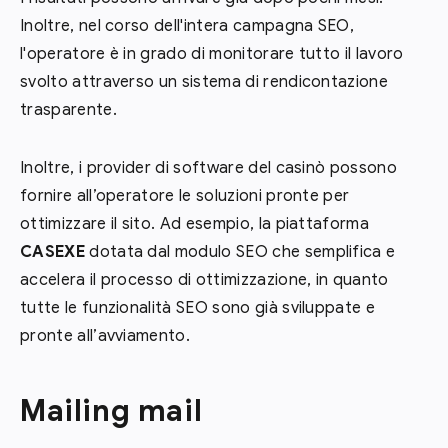
Inoltre, nel corso dell'intera campagna SEO,
l'operatore è in grado di monitorare tutto il lavoro
svolto attraverso un sistema di rendicontazione
trasparente.
Inoltre, i provider di software del casinò possono
fornire all’operatore le soluzioni pronte per
ottimizzare il sito. Ad esempio, la piattaforma
CASEXE
dotata dal modulo SEO che semplifica e
accelera il processo di ottimizzazione, in quanto
tutte le funzionalità SEO sono già sviluppate e
pronte all’avviamento.
Mailing mail