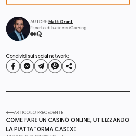
AUTORE:
Matt Grant
Esperto di business iGaming
Condividi sui social network:
ARTICOLO PRECEDENTE
COME FARE UN CASINÒ ONLINE, UTILIZZANDO
LA PIATTAFORMA CASEXE