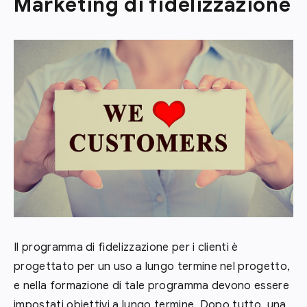
Marketing di fidelizzazione
Il programma di fidelizzazione per i clienti è
progettato per un uso a lungo termine nel progetto,
e nella formazione di tale programma devono essere
impostati obiettivi a lungo termine. Dopo tutto, una