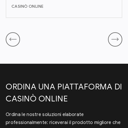
CASINÒ ONLINE
ORDINA UNA PIATTAFORMA DI
CASINÒ ONLINE
Ordina le nostre soluzioni elaborate
professionalmente: riceverai il prodotto migliore che