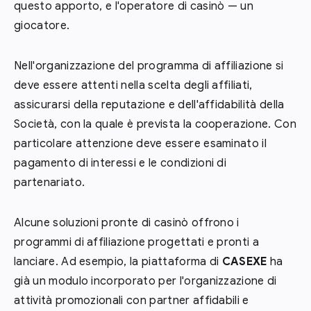
questo apporto, e l'operatore di casinò — un
giocatore.
Nell'organizzazione del programma di affiliazione si
deve essere attenti nella scelta degli affiliati,
assicurarsi della reputazione e dell'affidabilità della
Società, con la quale è prevista la cooperazione. Con
particolare attenzione deve essere esaminato il
pagamento di interessi e le condizioni di
partenariato.
Alcune soluzioni pronte di casinò offrono i
programmi di affiliazione progettati e pronti a
lanciare. Ad esempio, la piattaforma di
CASEXE
ha
già un modulo incorporato per l'organizzazione di
attività promozionali con partner affidabili e