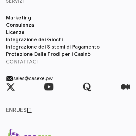
SERVIZI
Marketing
Consulenza
Licenze
Integrazione dei Giochi
Integrazione dei Sistemi di Pagamento
Protezione Dalle Frodi per i Casinò
CONTATTACI
sales@casexe.pw
EN
RU
ES
IT