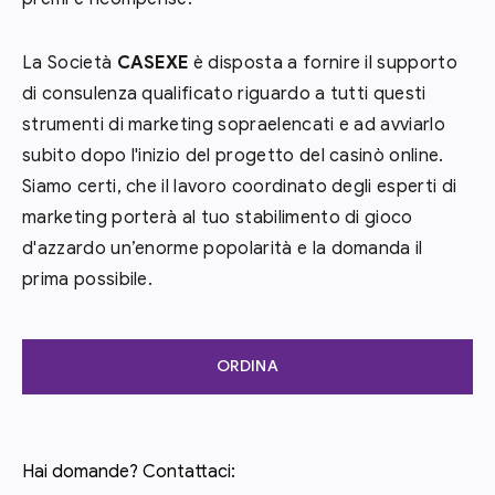
La Società
CASEXE
è disposta a fornire il supporto
di consulenza qualificato riguardo a tutti questi
strumenti di marketing sopraelencati e ad avviarlo
subito dopo l'inizio del progetto del casinò online.
Siamo certi, che il lavoro coordinato degli esperti di
marketing porterà al tuo stabilimento di gioco
d'azzardo un’enorme popolarità e la domanda il
prima possibile.
ORDINA
Hai domande? Contattaci: