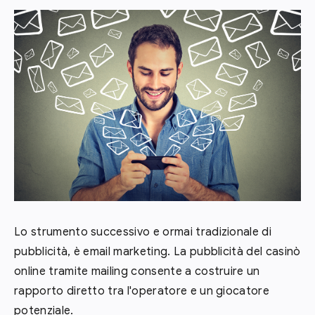
Lo strumento successivo e ormai tradizionale di
pubblicità, è email marketing. La pubblicità del casinò
online tramite mailing consente a costruire un
rapporto diretto tra l'operatore e un giocatore
potenziale.