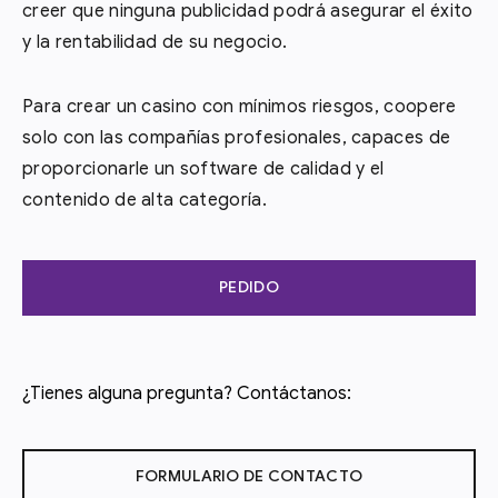
creer que ninguna publicidad podrá asegurar el éxito
y la rentabilidad de su negocio.
Para crear un casino con mínimos riesgos, coopere
solo con las compañías profesionales, capaces de
proporcionarle un software de calidad y el
contenido de alta categoría.
PEDIDO
¿Tienes alguna pregunta? Contáctanos:
FORMULARIO DE CONTACTO