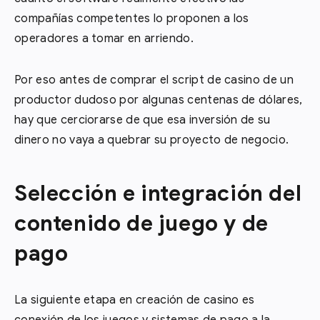
compañías competentes lo proponen a los
operadores a tomar en arriendo.
Por eso antes de comprar el script de casino de un
productor dudoso por algunas centenas de dólares,
hay que cerciorarse de que esa inversión de su
dinero no vaya a quebrar su proyecto de negocio.
Selección e integración del
contenido de juego y de
pago
La siguiente etapa en creación de casino es