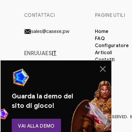
CONTATTACI
PAGINE UTILI
sales@casexe.pw
Home
FAQ
Configuratore
Articoli
EN
RU
UA
ES
IT
Contatti
Guarda la demo del
sito di gioco!
© 2015-2026 CASEXE LIMITED. ALL RIGHTS RESERVED.
D'USO
VAI ALLA DEMO