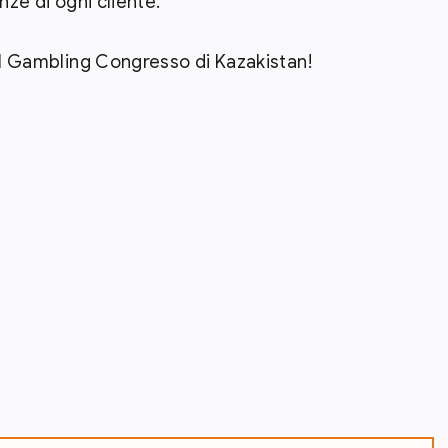
nze di ogni cliente.
l Gambling Congresso di Kazakistan!