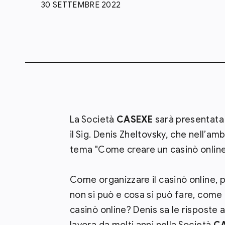
30 SETTEMBRE 2022
La Società
CASEXE
sarà presentata
il Sig. Denis Zheltovsky
,
che nell’amb
tema "Come creare un casinò online
Come organizzare il casinò online, p
non si può e cosa si può fare, come e
casinò online? Denis sa le risposte