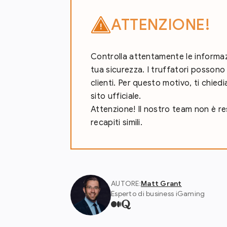
ATTENZIONE!
Controlla attentamente le informazi
tua sicurezza. I truffatori possono ut
clienti. Per questo motivo, ti chiedia
sito ufficiale.
Attenzione! Il nostro team non è re
recapiti simili.
AUTORE:
Matt Grant
Esperto di business iGaming