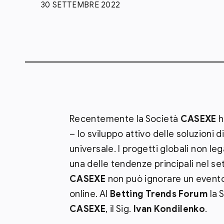
30 SETTEMBRE 2022
Recentemente la Società
CASEXE
h
– lo sviluppo attivo delle soluzioni
universale. I progetti globali non le
una delle tendenze principali nel se
CASEXE
non può ignorare un event
online. Al
Betting Trends Forum
la 
CASEXE
, il Sig.
Ivan Kondilenko
.