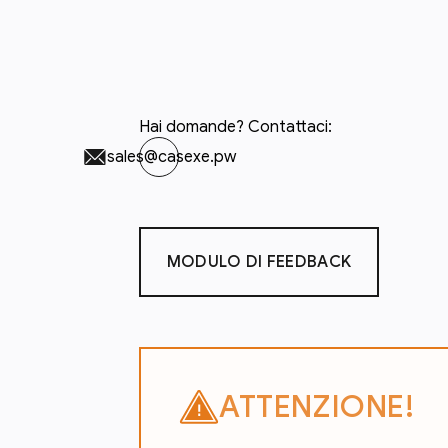
Hai domande? Contattaci:
sales@casexe.pw
MODULO DI FEEDBACK
ATTENZIONE!