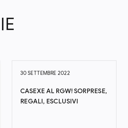
IE
30 SETTEMBRE 2022
CASEXE AL RGW! SORPRESE,
REGALI, ESCLUSIVI