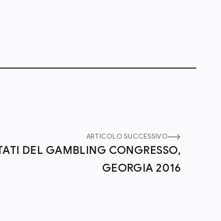
ARTICOLO SUCCESSIVO
ULTATI DEL GAMBLING CONGRESSO,
GEORGIA 2016