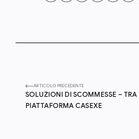
ARTICOLO PRECEDENTE
SOLUZIONI DI SCOMMESSE – TRA
PIATTAFORMA CASEXE